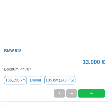
BMW 518
13.000 €
Bochum, 44787
135.150 km
Diesel
105 kw (143 PS)
➜
★
➦