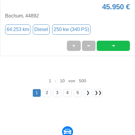
45.950 €
Bochum, 44892
64.253 km
Diesel
250 kw (340 PS)
➜
★
➦
1 - 10 von 500
1
2
3
4
5
❯
❯❯