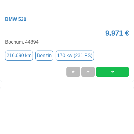
BMW 530
9.971 €
Bochum, 44894
216.690 km
Benzin
170 kw (231 PS)
➜
★
➦