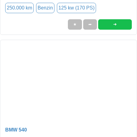
250.000 km
Benzin
125 kw (170 PS)
➜
★
➦
BMW 540