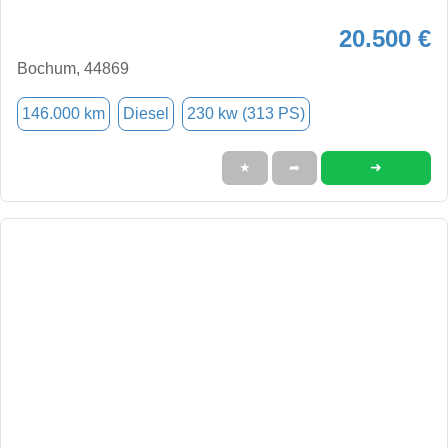
20.500 €
Bochum, 44869
146.000 km
Diesel
230 kw (313 PS)
➜
★
➦