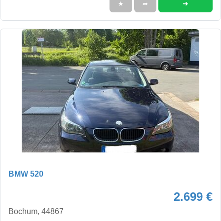
➜
★
➦
BMW 520
2.699 €
Bochum, 44867