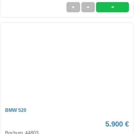
➜
★
➦
BMW 520
5.900 €
Bochum, 44803