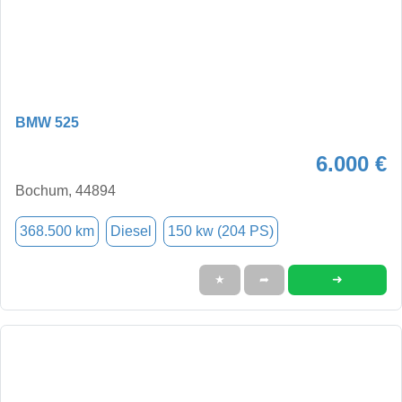
BMW 525
6.000 €
Bochum, 44894
368.500 km
Diesel
150 kw (204 PS)
➜
★
➦