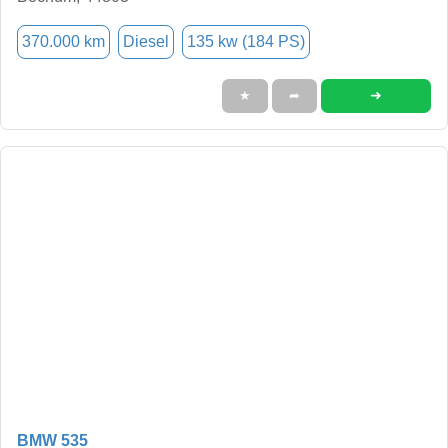
370.000 km
Diesel
135 kw (184 PS)
➜
★
➦
BMW 535