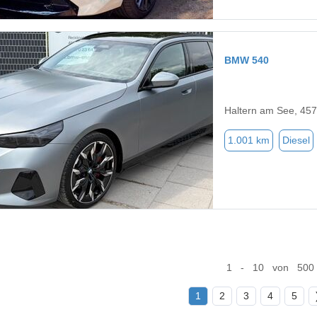
BMW 540
Haltern am See, 45
1.001 km
Diesel
1 - 10 von 500
1
2
3
4
5