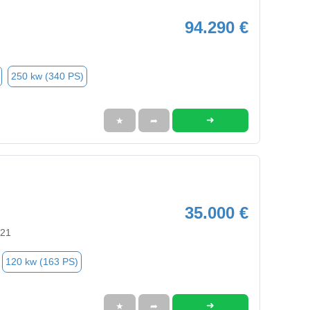
94.290 €
250 kw (340 PS)
➜
★
➦
35.000 €
721
120 kw (163 PS)
➜
★
➦