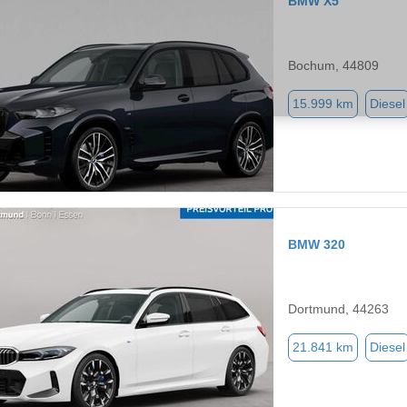
BMW X5
Bochum, 44809
15.999 km
Diesel
BMW 320
Dortmund, 44263
21.841 km
Diesel