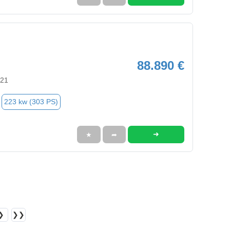
88.890 €
721
223 kw (303 PS)
➜
★
➦
❯
❯❯