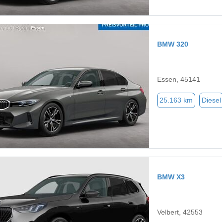
BMW 320
Essen, 45141
25.163 km
Diesel
BMW X3
Velbert, 42553