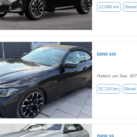
12.680 km
Diesel
BMW 430
Haltern am See, 45
32.110 km
Diesel
BMW X6