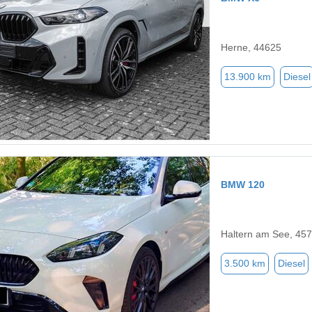
Herne, 44625
13.900 km
Diesel
BMW 120
Haltern am See, 45
3.500 km
Diesel