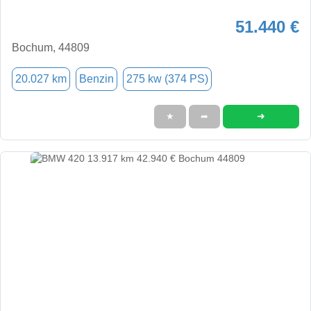
51.440 €
Bochum, 44809
20.027 km
Benzin
275 kw (374 PS)
➜
★
➦