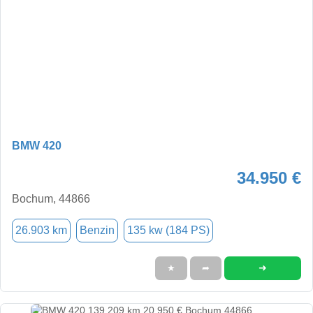
BMW 420
34.950 €
Bochum, 44866
26.903 km
Benzin
135 kw (184 PS)
➜
★
➦