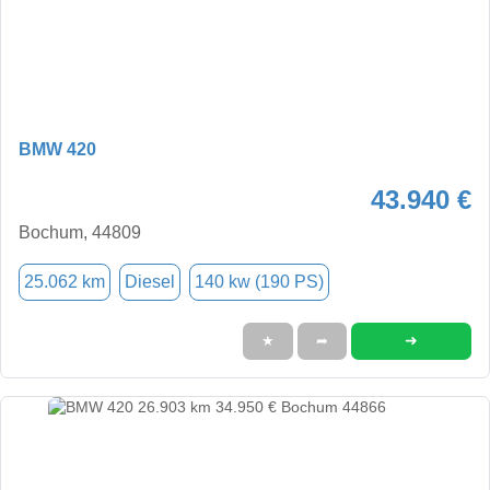
BMW 420
43.940 €
Bochum, 44809
25.062 km
Diesel
140 kw (190 PS)
➜
★
➦