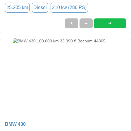
25.205 km
Diesel
210 kw (286 PS)
➜
★
➦
BMW 430