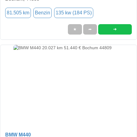
81.505 km
Benzin
135 kw (184 PS)
➜
★
➦
BMW M440