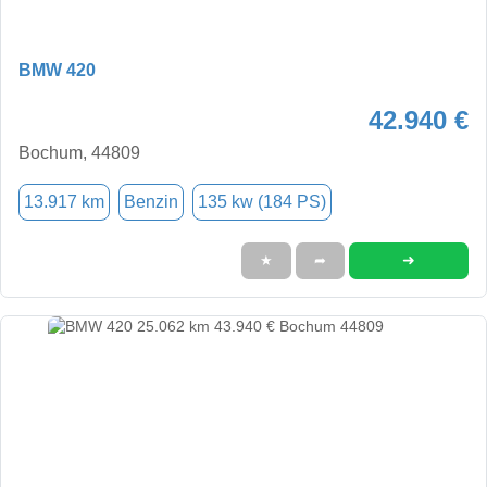
BMW 420
42.940 €
Bochum, 44809
13.917 km
Benzin
135 kw (184 PS)
➜
★
➦