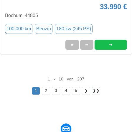
33.990 €
Bochum, 44805
100.000 km
Benzin
180 kw (245 PS)
➜
★
➦
1 - 10 von 207
1
2
3
4
5
❯
❯❯