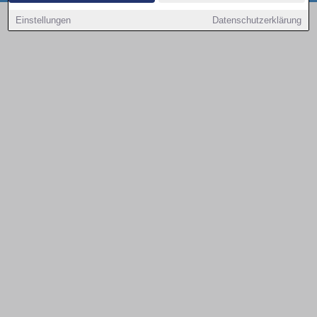
Copyright © 2000 - 2026 | 1A Infosysteme GmbH | Content by: 1a-sites-autos
Einstellungen
Datenschutzerklärung
08.08.2026