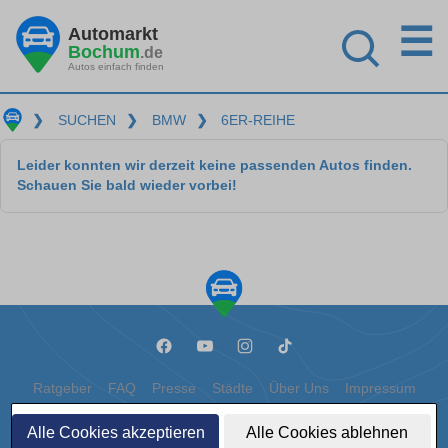
☰
Automarkt
Bochum
.de
Autos einfach finden
❯
SUCHEN
❯
BMW
❯
6ER-REIHE
Leider konnten wir derzeit keine passenden Autos finden.
Schauen Sie bald wieder vorbei!
Ratgeber
FAQ
Presse
Städte
Über Uns
Impressum
Datenschutz
Cookies
Alle Cookies akzeptieren
Alle Cookies ablehnen