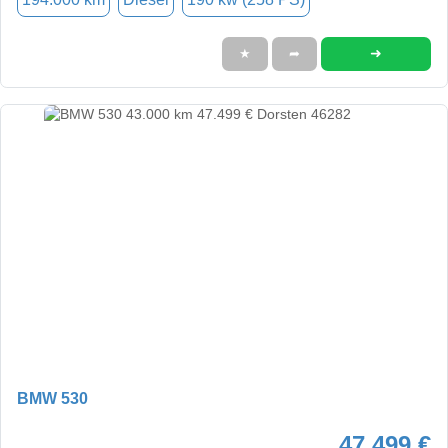
➜
★
➦
BMW 530
47.499 €