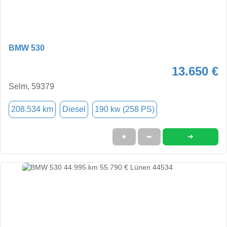
BMW 530
13.650 €
Selm, 59379
208.534 km
Diesel
190 kw (258 PS)
➜
★
➦