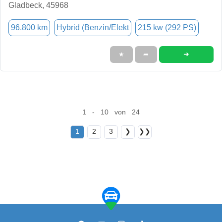
Gladbeck, 45968
96.800 km
Hybrid (Benzin/Elekt
215 kw (292 PS)
➜
★
➦
1 - 10 von 24
1
2
3
❯
❯❯