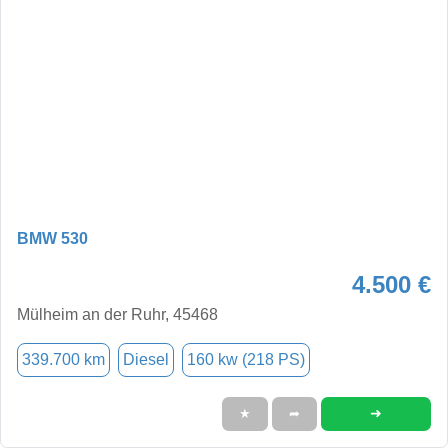
BMW 530
4.500 €
Mülheim an der Ruhr, 45468
339.700 km
Diesel
160 kw (218 PS)
➜
★
➦