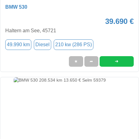
BMW 530
39.690 €
Haltern am See, 45721
49.990 km
Diesel
210 kw (286 PS)
➜
★
➦