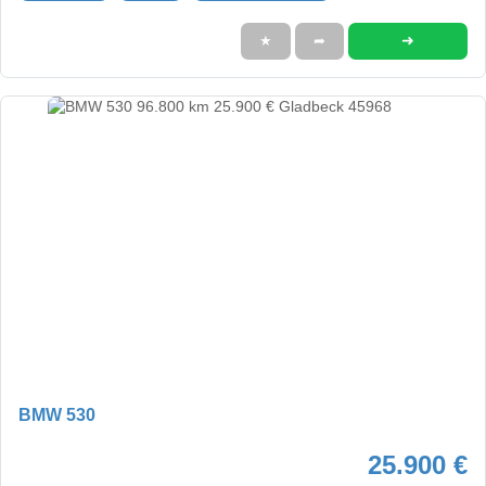
➜
★
➦
BMW 530
25.900 €