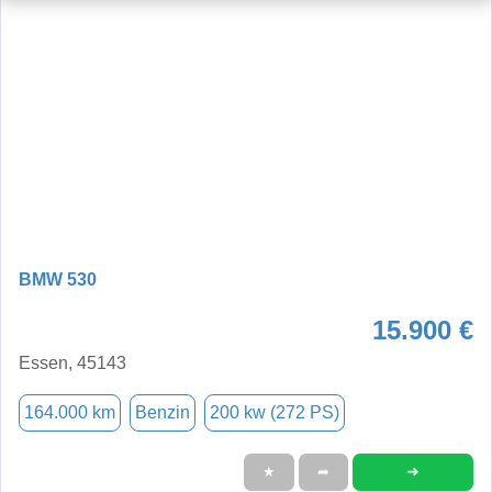
BMW 530
15.900 €
Essen, 45143
164.000 km
Benzin
200 kw (272 PS)
➜
★
➦