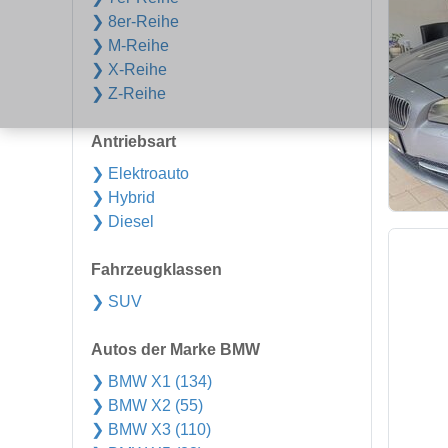
❯ 8er-Reihe
❯ M-Reihe
❯ X-Reihe
❯ Z-Reihe
Antriebsart
❯ Elektroauto
❯ Hybrid
❯ Diesel
Fahrzeugklassen
❯ SUV
Autos der Marke BMW
❯ BMW X1 (134)
❯ BMW X2 (55)
❯ BMW X3 (110)