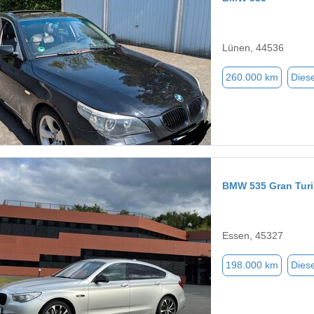
Lünen, 44536
260.000 km
Diese
BMW 535 Gran Tur
Essen, 45327
198.000 km
Diese