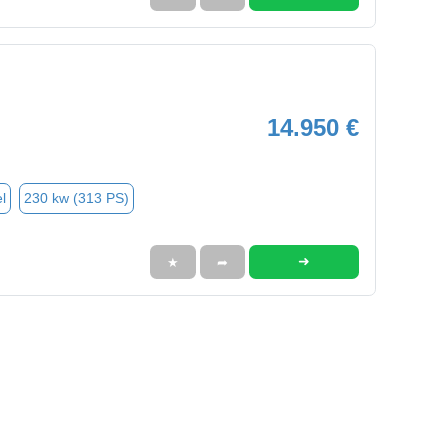
14.950 €
l
230 kw (313 PS)
➜
★
➦