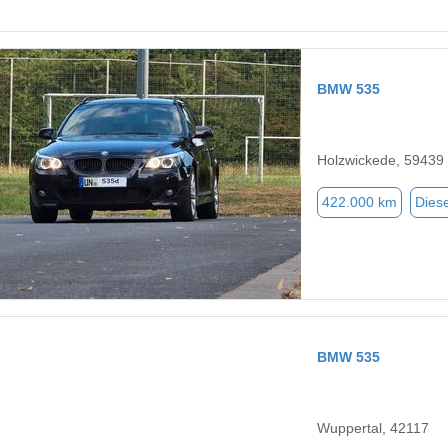
BMW 535
Holzwickede, 59439
422.000 km
Diese
BMW 535
Wuppertal, 42117