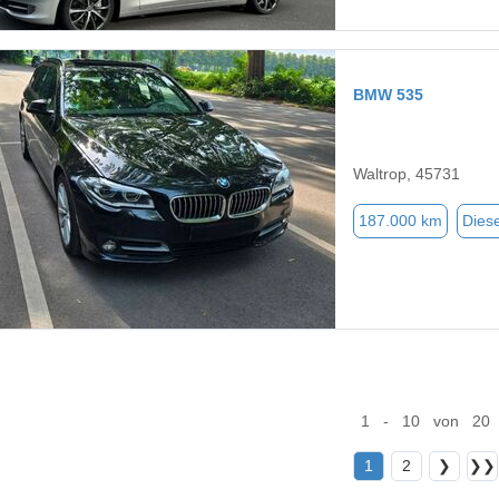
BMW 535
Waltrop, 45731
187.000 km
Diese
1 - 10 von 20
1
2
❯
❯❯