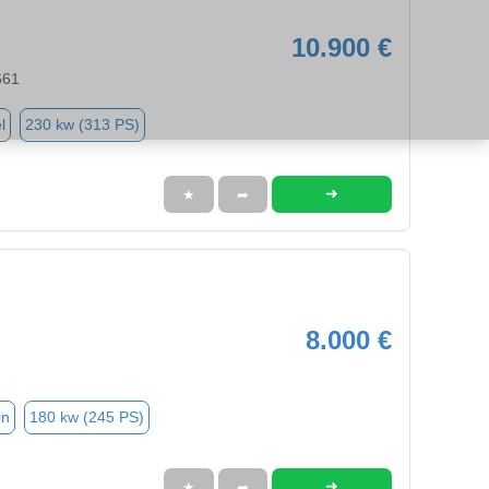
10.900 €
661
l
230 kw (313 PS)
➜
★
➦
8.000 €
in
180 kw (245 PS)
➜
★
➦