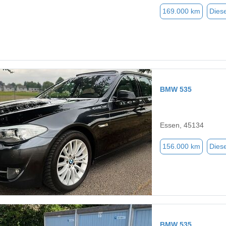
169.000 km
Diese
BMW 535
Essen, 45134
156.000 km
Diese
BMW 535