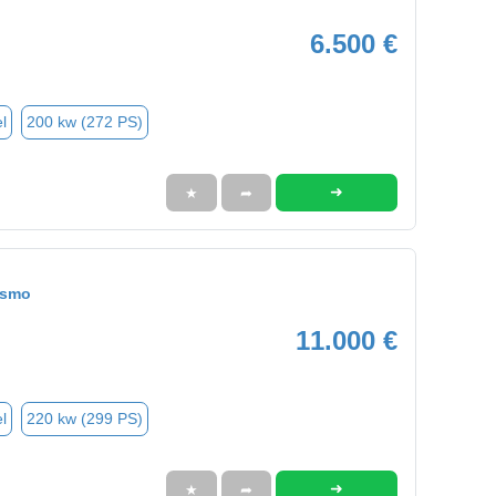
6.500 €
l
200 kw (272 PS)
➜
★
➦
ismo
11.000 €
l
220 kw (299 PS)
➜
★
➦