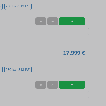
l
230 kw (313 PS)
➜
★
➦
17.999 €
l
230 kw (313 PS)
➜
★
➦