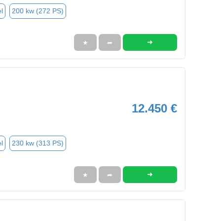
l
200 kw (272 PS)
➜
★
➦
12.450 €
l
230 kw (313 PS)
➜
★
➦