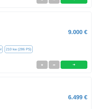
9.000 €
l
210 kw (286 PS)
➜
★
➦
6.499 €