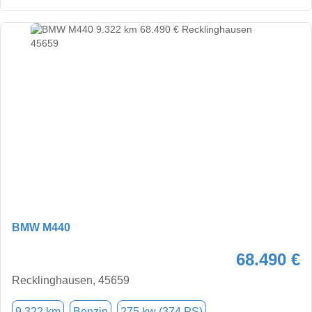
BMW M440
68.490 €
Recklinghausen, 45659
9.322 km
Benzin
275 kw (374 PS)