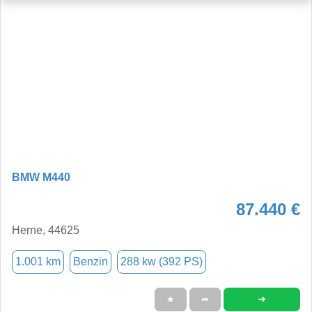
BMW M440
87.440 €
Herne, 44625
1.001 km
Benzin
288 kw (392 PS)
➜
★
➦