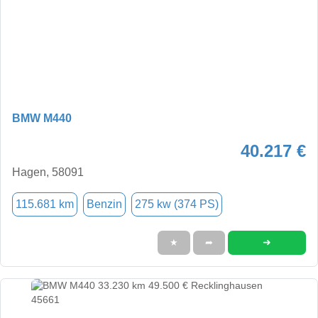
BMW M440
40.217 €
Hagen, 58091
115.681 km
Benzin
275 kw (374 PS)
➜
★
➦