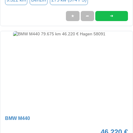
➜
★
➦
BMW M440
46.220 €