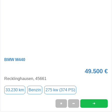
BMW M440
49.500 €
Recklinghausen, 45661
33.230 km
Benzin
275 kw (374 PS)
➜
★
➦