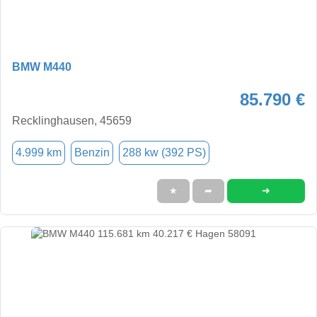
BMW M440
85.790 €
Recklinghausen, 45659
4.999 km
Benzin
288 kw (392 PS)
➜
★
➦