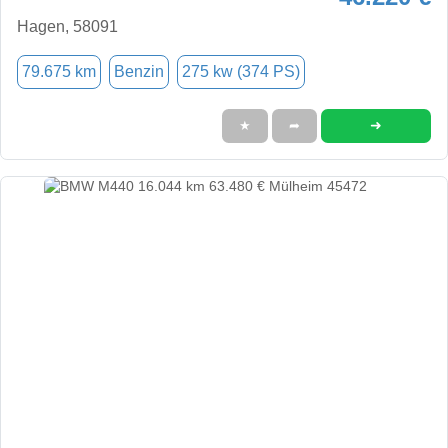
Hagen, 58091
79.675 km
Benzin
275 kw (374 PS)
➜
★
➦