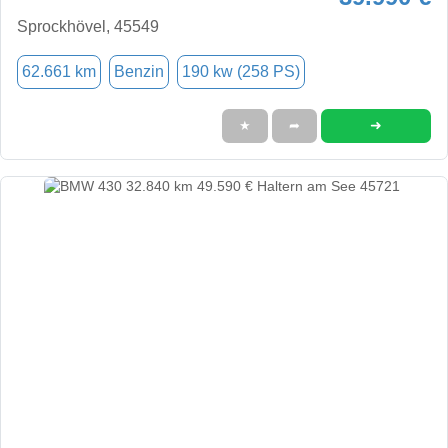
Sprockhövel, 45549
62.661 km
Benzin
190 kw (258 PS)
➜
★
➦