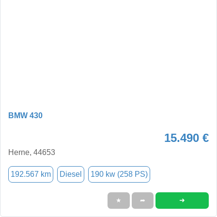
BMW 430
15.490 €
Herne, 44653
192.567 km
Diesel
190 kw (258 PS)
➜
★
➦