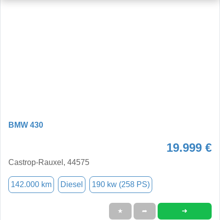
BMW 430
19.999 €
Castrop-Rauxel, 44575
142.000 km
Diesel
190 kw (258 PS)
➜
★
➦