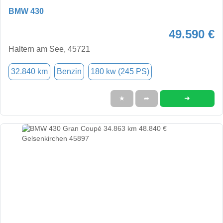
BMW 430
49.590 €
Haltern am See, 45721
32.840 km
Benzin
180 kw (245 PS)
➜
★
➦