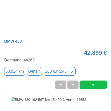
BMW 430
42.899 €
Dortmund, 44263
53.824 km
Benzin
180 kw (245 PS)
➜
★
➦