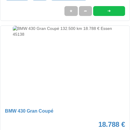
➜
★
➦
BMW 430 Gran Coupé
18.788 €