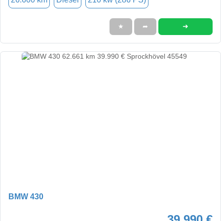
➜
★
➦
BMW 430
39.990 €