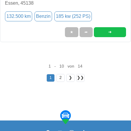
Essen, 45138
132.500 km
Benzin
185 kw (252 PS)
➜
★
➦
1 - 10 von 14
1
2
❯
❯❯