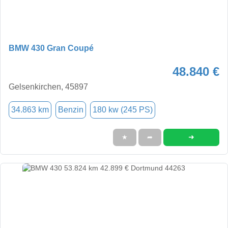
BMW 430 Gran Coupé
48.840 €
Gelsenkirchen, 45897
34.863 km
Benzin
180 kw (245 PS)
➜
★
➦