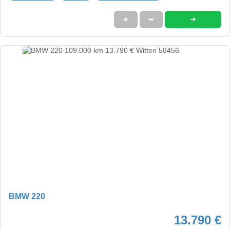
➜
★
➦
BMW 220
13.790 €