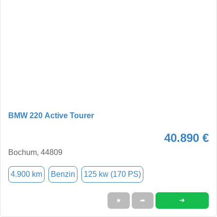
BMW 220 Active Tourer
40.890 €
Bochum, 44809
4.900 km
Benzin
125 kw (170 PS)
➜
★
➦