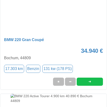
BMW 220 Gran Coupé
34.940 €
Bochum, 44809
17.303 km
Benzin
131 kw (178 PS)
➜
★
➦