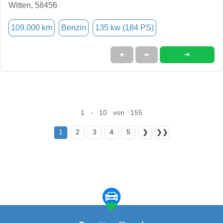
Witten, 58456
109.000 km
Benzin
135 kw (184 PS)
➜
★
➦
1 - 10 von 155
1
2
3
4
5
❯
❯❯