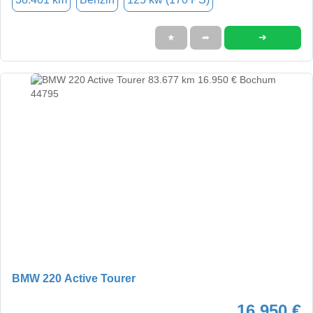
➜
★
➦
BMW 220 Active Tourer
16.950 €