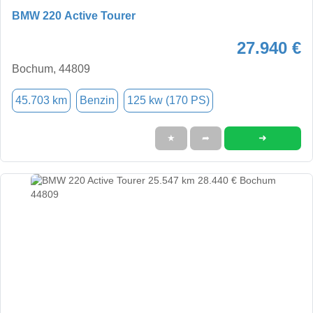
BMW 220 Active Tourer
27.940 €
Bochum, 44809
45.703 km
Benzin
125 kw (170 PS)
➜
★
➦