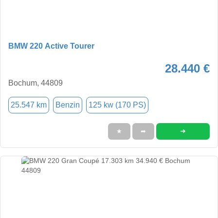
BMW 220 Active Tourer
28.440 €
Bochum, 44809
25.547 km
Benzin
125 kw (170 PS)
➜
★
➦