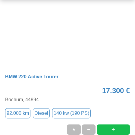
BMW 220 Active Tourer
17.300 €
Bochum, 44894
92.000 km
Diesel
140 kw (190 PS)
➜
★
➦