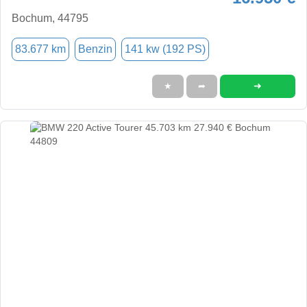
Bochum, 44795
83.677 km
Benzin
141 kw (192 PS)
➜
★
➦