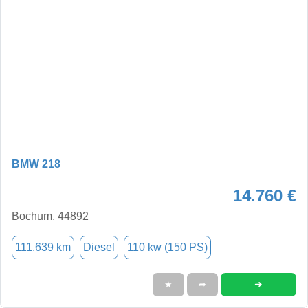
BMW 218
14.760 €
Bochum, 44892
111.639 km
Diesel
110 kw (150 PS)
➜
★
➦