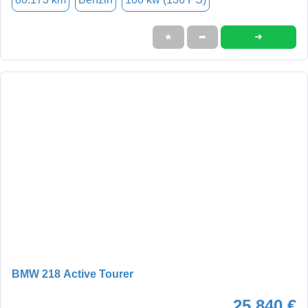
➜
★
➦
BMW 218 Active Tourer
25.840 €