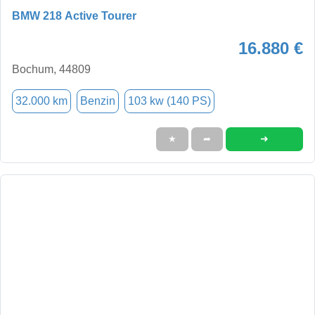
BMW 218 Active Tourer
16.880 €
Bochum, 44809
32.000 km
Benzin
103 kw (140 PS)
➜
★
➦