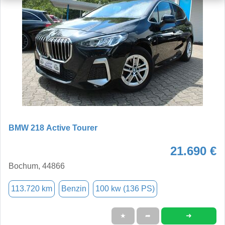
BMW 218 Active Tourer
21.690 €
Bochum, 44866
113.720 km
Benzin
100 kw (136 PS)
➜
★
➦