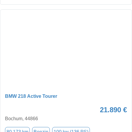
BMW 218 Active Tourer
21.890 €
Bochum, 44866
80.173 km
Benzin
100 kw (136 PS)