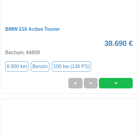
BMW 218 Active Tourer
38.690 €
Bochum, 44809
6.900 km
Benzin
100 kw (136 PS)
➜
★
➦