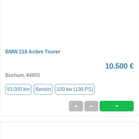
BMW 218 Active Tourer
10.500 €
Bochum, 44805
93.000 km
Benzin
100 kw (136 PS)
➜
★
➦