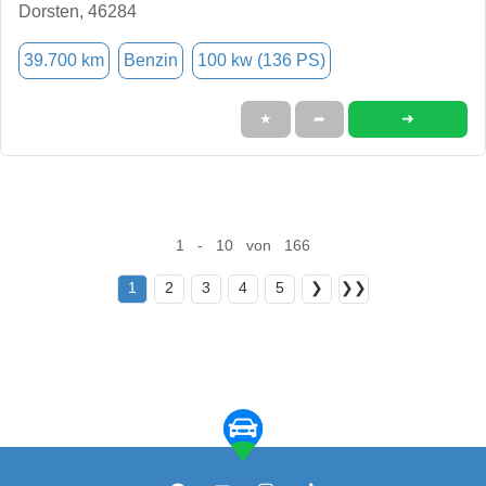
Dorsten, 46284
39.700 km
Benzin
100 kw (136 PS)
➜
★
➦
1 - 10 von 166
1
2
3
4
5
❯
❯❯