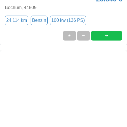
Bochum, 44809
24.114 km
Benzin
100 kw (136 PS)
➜
★
➦