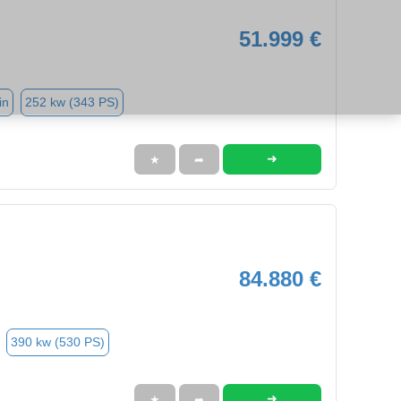
51.999 €
in
252 kw (343 PS)
➜
★
➦
84.880 €
390 kw (530 PS)
➜
★
➦