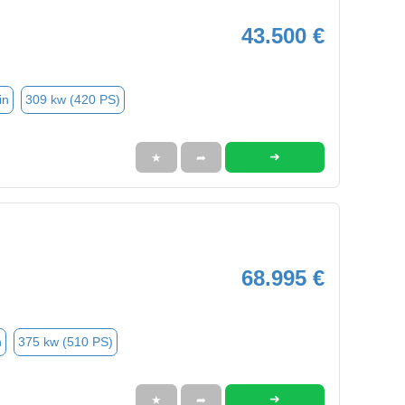
43.500 €
in
309 kw (420 PS)
➜
★
➦
68.995 €
n
375 kw (510 PS)
➜
★
➦