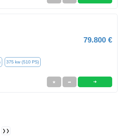
79.800 €
n
375 kw (510 PS)
➜
★
➦
❯❯