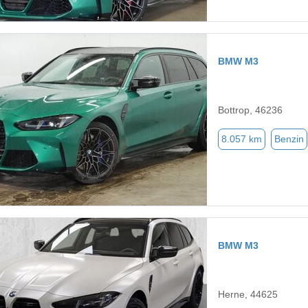
BMW M3
Bottrop, 46236
8.057 km
Benzin
BMW M3
Herne, 44625