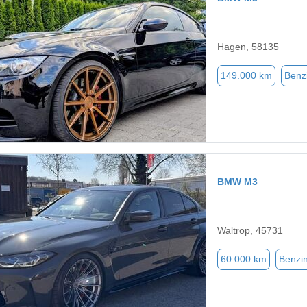
Hagen, 58135
149.000 km
Benz
BMW M3
Waltrop, 45731
60.000 km
Benzi