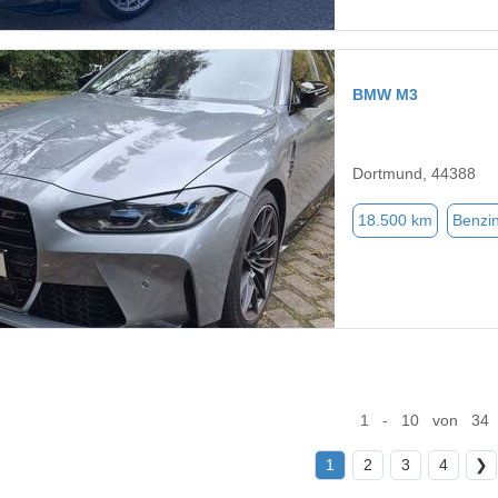
BMW M3
Dortmund, 44388
18.500 km
Benzi
1 - 10 von 34
1
2
3
4
❯