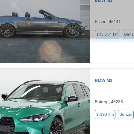
BMW M3
Essen, 45141
143.634 km
Benz
BMW M3
Bottrop, 46236
9.393 km
Benzin