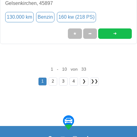
Gelsenkirchen, 45897
130.000 km
Benzin
160 kw (218 PS)
➜
★
➦
1 - 10 von 33
1
2
3
4
❯
❯❯