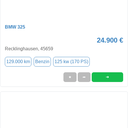
BMW 325
24.900 €
Recklinghausen, 45659
129.000 km
Benzin
125 kw (170 PS)
➜
★
➦