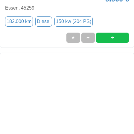
Essen, 45259
182.000 km
Diesel
150 kw (204 PS)
➜
★
➦