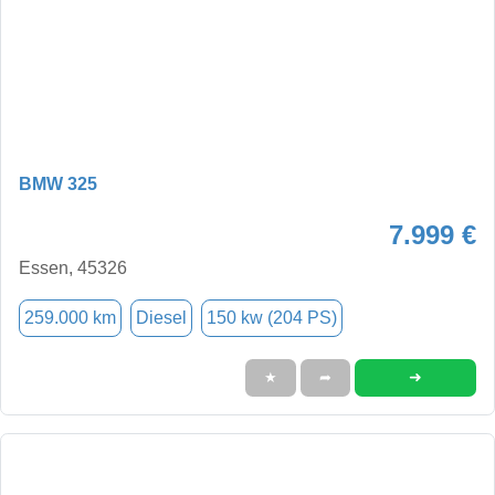
BMW 325
7.999 €
Essen, 45326
259.000 km
Diesel
150 kw (204 PS)
➜
★
➦