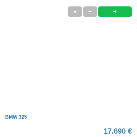
➜
★
➦
BMW 325
17.690 €