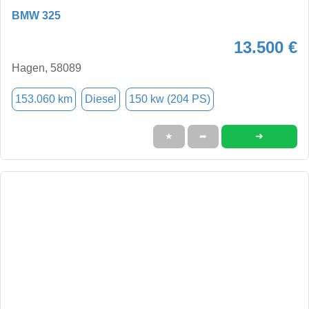
BMW 325
13.500 €
Hagen, 58089
153.060 km
Diesel
150 kw (204 PS)
➜
★
➦