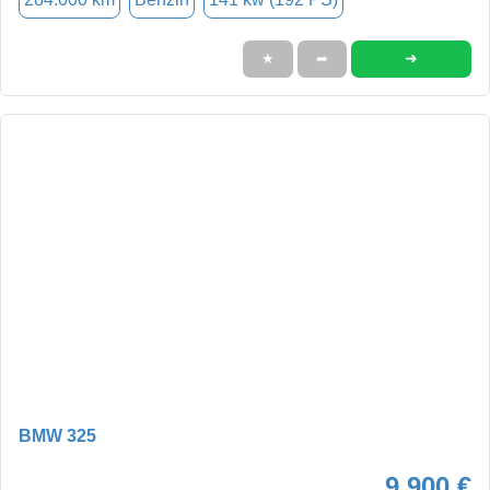
➜
★
➦
BMW 325
9.900 €