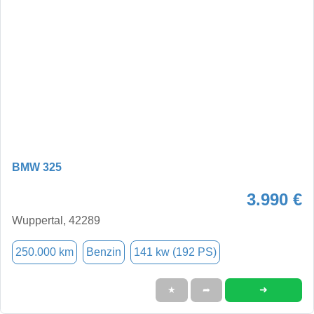
BMW 325
3.990 €
Wuppertal, 42289
250.000 km
Benzin
141 kw (192 PS)
➜
★
➦