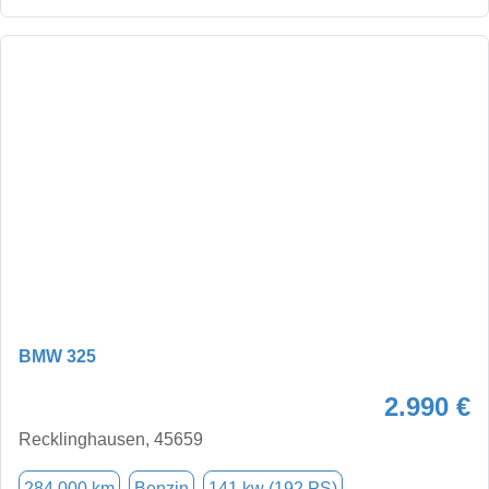
BMW 325
2.990 €
Recklinghausen, 45659
284.000 km
Benzin
141 kw (192 PS)