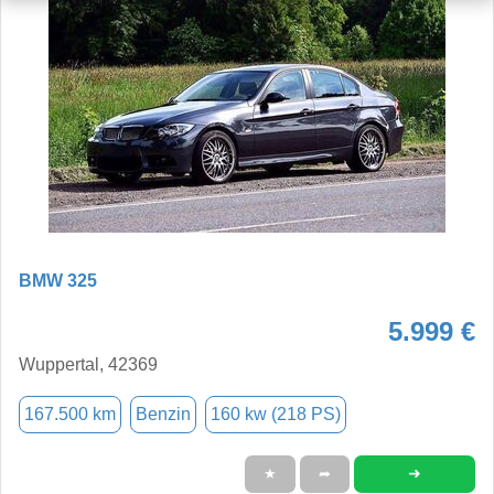
BMW 325
5.999 €
Wuppertal, 42369
167.500 km
Benzin
160 kw (218 PS)
➜
★
➦