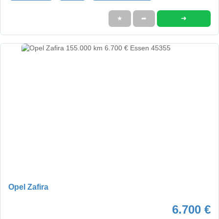
➜
★
➦
Opel Zafira
6.700 €