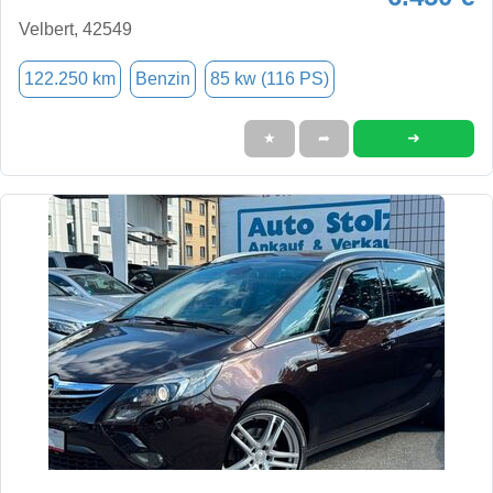
Velbert, 42549
122.250 km
Benzin
85 kw (116 PS)
➜
★
➦