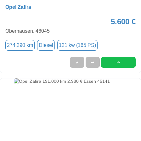
Opel Zafira
5.600 €
Oberhausen, 46045
274.290 km
Diesel
121 kw (165 PS)
➜
★
➦