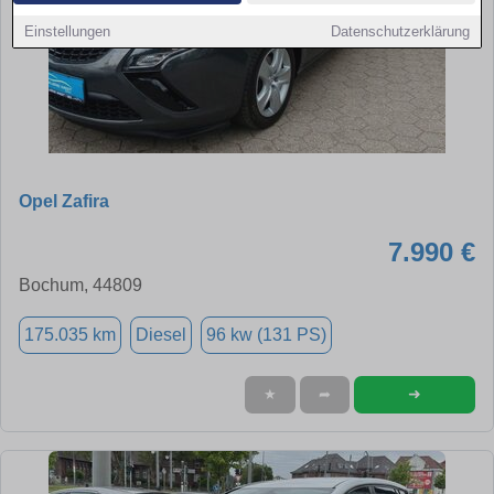
Einstellungen
Datenschutzerklärung
Opel Zafira
7.990 €
Bochum, 44809
175.035 km
Diesel
96 kw (131 PS)
➜
★
➦