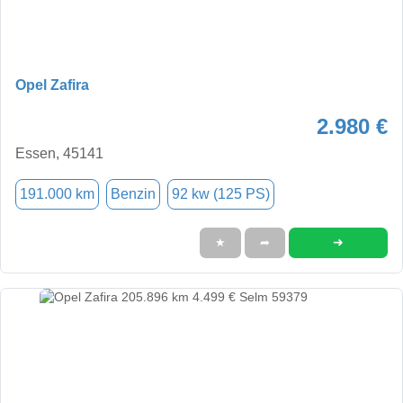
Opel Zafira
2.980 €
Essen, 45141
191.000 km
Benzin
92 kw (125 PS)
➜
★
➦