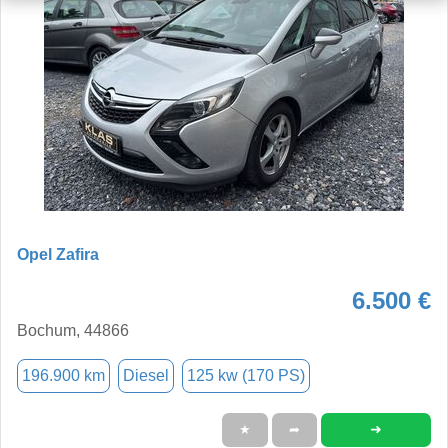
Opel Zafira
6.500 €
Bochum, 44866
196.900 km
Diesel
125 kw (170 PS)
➜
★
➦