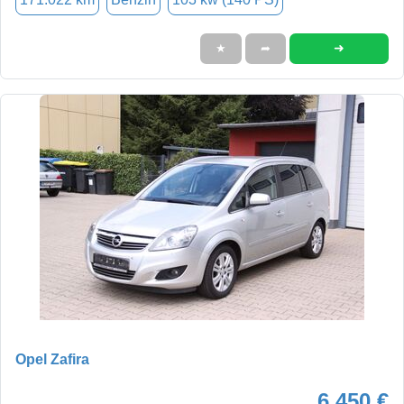
➜
★
➦
Opel Zafira
6.450 €