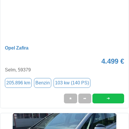
Opel Zafira
4.499 €
Selm, 59379
205.896 km
Benzin
103 kw (140 PS)
➜
★
➦