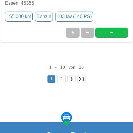
Essen, 45355
155.000 km
Benzin
103 kw (140 PS)
➜
★
➦
1 - 10 von 18
1
2
❯
❯❯