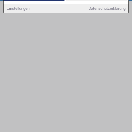
Copyright © 2000 - 2026 | 1A Infosysteme GmbH | Content by: 1a-sites-autos
Einstellungen
Datenschutzerklärung
08.08.2026