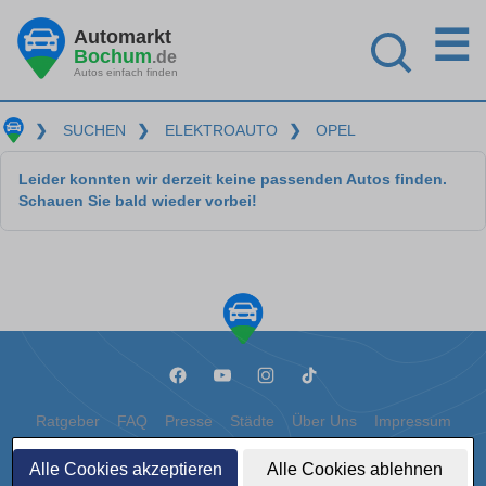
☰
Automarkt
Bochum
.de
Autos einfach finden
❯
SUCHEN
❯
ELEKTROAUTO
❯
OPEL
Leider konnten wir derzeit keine passenden Autos finden.
Schauen Sie bald wieder vorbei!
Ratgeber
FAQ
Presse
Städte
Über Uns
Impressum
Datenschutz
Cookies
Alle Cookies akzeptieren
Alle Cookies ablehnen