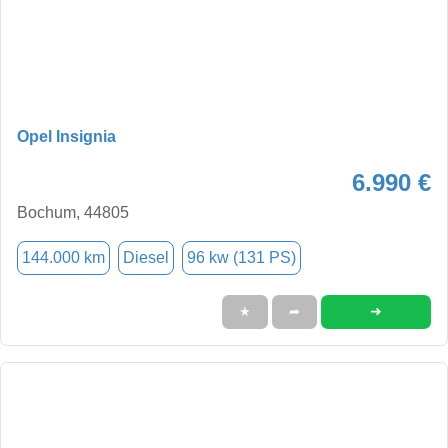
Opel Insignia
6.990 €
Bochum, 44805
144.000 km
Diesel
96 kw (131 PS)
➜
★
➦