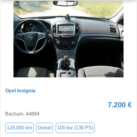
Opel Insignia
7.200 €
Bochum, 44894
126.000 km
Diesel
100 kw (136 PS)