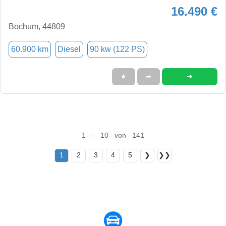
16.490 €
Bochum, 44809
60.900 km
Diesel
90 kw (122 PS)
➜
★
➦
1 - 10 von 141
1
2
3
4
5
❯
❯❯