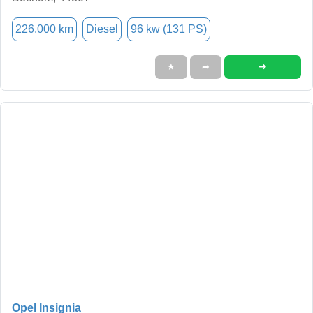
226.000 km
Diesel
96 kw (131 PS)
➜
★
➦
Opel Insignia