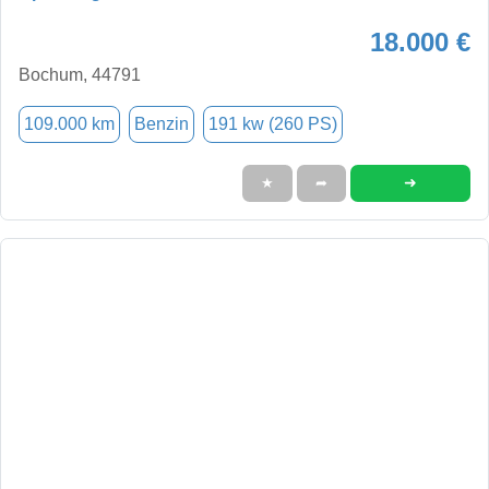
18.000 €
Bochum, 44791
109.000 km
Benzin
191 kw (260 PS)
➜
★
➦