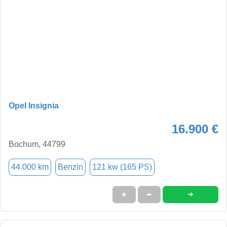
Opel Insignia
16.900 €
Bochum, 44799
44.000 km
Benzin
121 kw (165 PS)
➜
★
➦