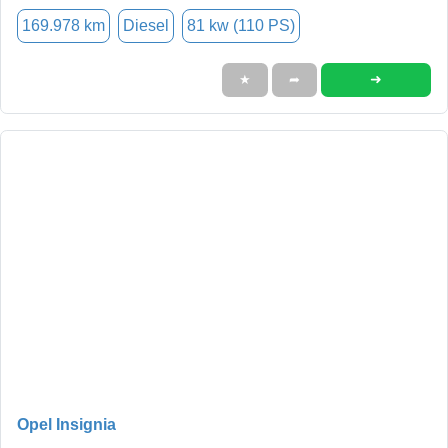
169.978 km
Diesel
81 kw (110 PS)
➜
★
➦
Opel Insignia