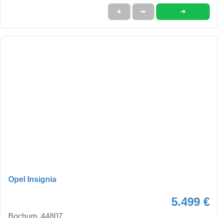
➜
★
➦
Opel Insignia
5.499 €
Bochum, 44807