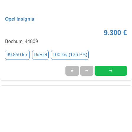
Opel Insignia
9.300 €
Bochum, 44809
99.850 km
Diesel
100 kw (136 PS)
➜
★
➦