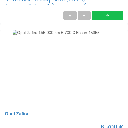
➜
★
➦
Opel Zafira
6.700 €