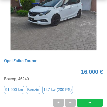
Opel Zafira Tourer
16.000 €
Bottrop, 46240
91.900 km
Benzin
147 kw (200 PS)
➜
★
➦