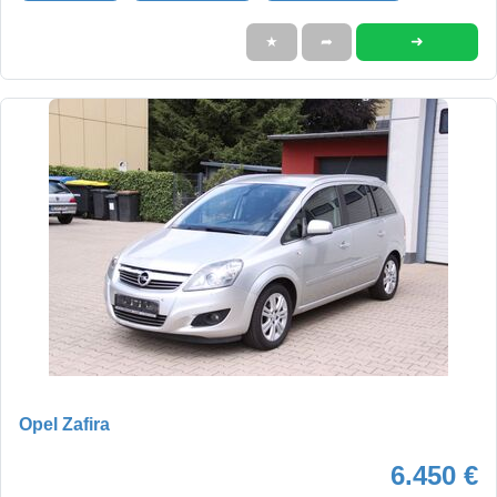
➜
★
➦
Opel Zafira
6.450 €