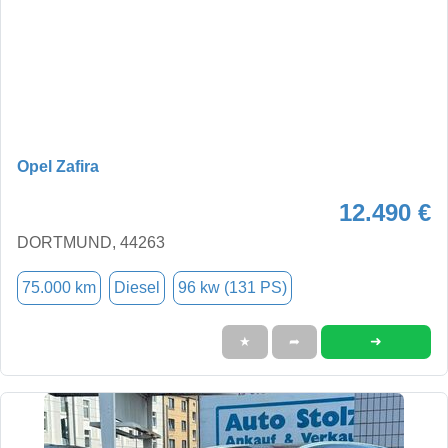
Opel Zafira
12.490 €
DORTMUND, 44263
75.000 km
Diesel
96 kw (131 PS)
➜
★
➦