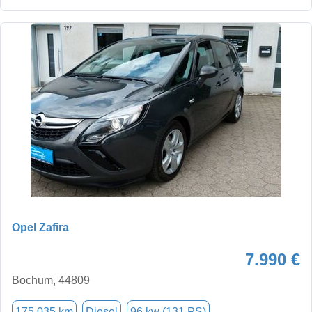
Opel Zafira
7.990 €
Bochum, 44809
175.035 km
Diesel
96 kw (131 PS)