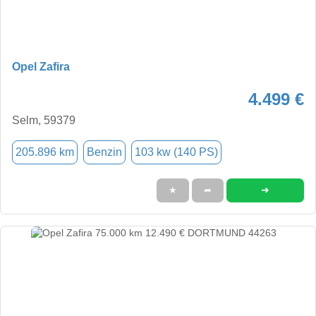
Opel Zafira
4.499 €
Selm, 59379
205.896 km
Benzin
103 kw (140 PS)
➜
★
➦