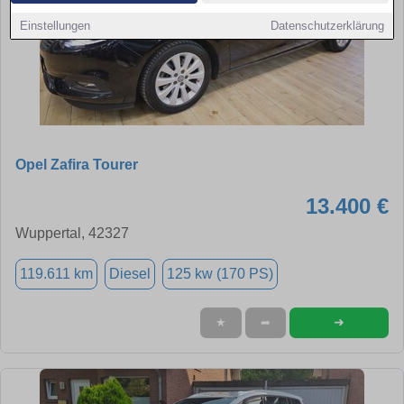
Einstellungen
Datenschutzerklärung
Opel Zafira Tourer
13.400 €
Wuppertal, 42327
119.611 km
Diesel
125 kw (170 PS)
➜
★
➦