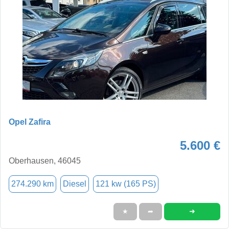
Opel Zafira
5.600 €
Oberhausen, 46045
274.290 km
Diesel
121 kw (165 PS)
➜
★
➦