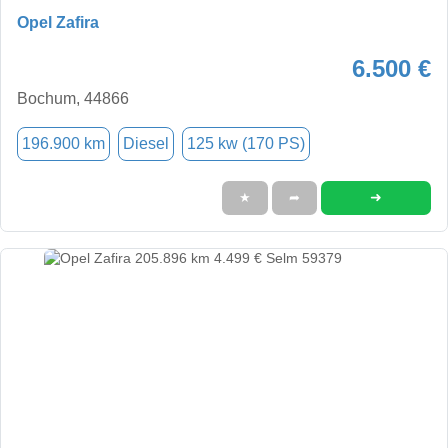
Opel Zafira
6.500 €
Bochum, 44866
196.900 km
Diesel
125 kw (170 PS)
➜
★
➦