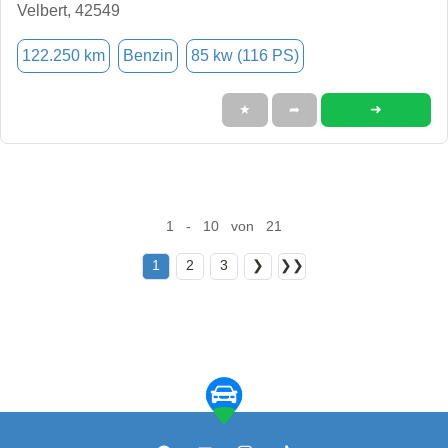
Velbert, 42549
122.250 km
Benzin
85 kw (116 PS)
➜
★
➦
1 - 10 von 21
1
2
3
❯
❯❯