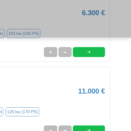
6.300 €
in
103 kw (140 PS)
➜
★
➦
11.000 €
l
125 kw (170 PS)
➜
★
➦