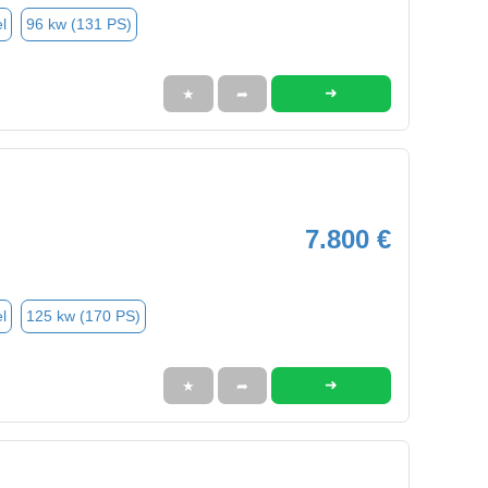
l
96 kw (131 PS)
➜
★
➦
7.800 €
l
125 kw (170 PS)
➜
★
➦