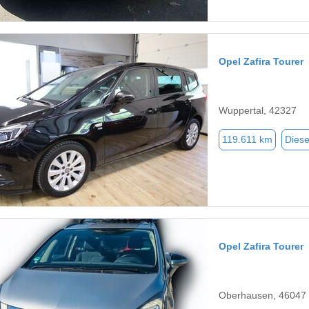
Opel Zafira Tourer
Wuppertal, 42327
119.611 km
Diese
Opel Zafira Tourer
Oberhausen, 46047