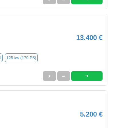
13.400 €
l
125 kw (170 PS)
➜
★
➦
5.200 €