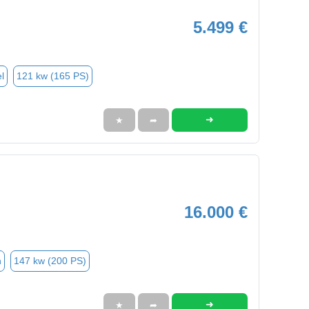
5.499 €
l
121 kw (165 PS)
➜
★
➦
16.000 €
n
147 kw (200 PS)
➜
★
➦