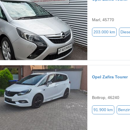
Marl, 45770
203.000 km
Diese
Opel Zafira Tourer
Bottrop, 46240
91.900 km
Benzi