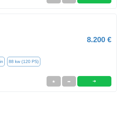
8.200 €
in
88 kw (120 PS)
➜
★
➦