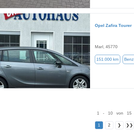
Opel Zafira Tourer
Marl, 45770
151.000 km
Benz
1 - 10 von 15
1
2
❯
❯❯