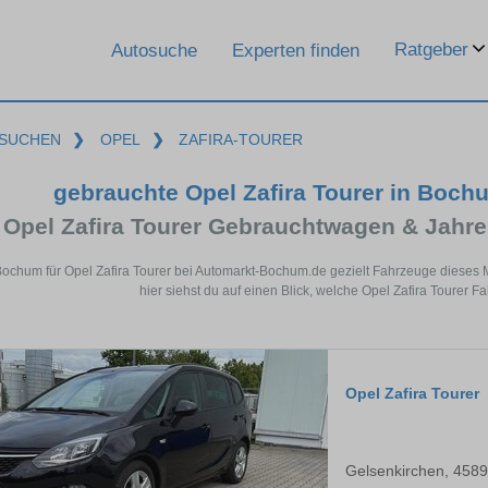
Ratgeber
Autosuche
Experten finden
SUCHEN
❯
OPEL
❯
ZAFIRA-TOURER
gebrauchte Opel Zafira Tourer in Boc
Opel Zafira Tourer Gebrauchtwagen & Jahr
Bochum für Opel Zafira Tourer bei Automarkt-Bochum.de gezielt Fahrzeuge diese
hier siehst du auf einen Blick, welche Opel Zafira Tourer 
Opel Zafira Tourer
Gelsenkirchen, 458