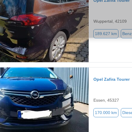
Opel Zafira Tourer
Wuppertal, 42109
189.627 km
Benz
Opel Zafira Tourer
Essen, 45327
170.000 km
Diese