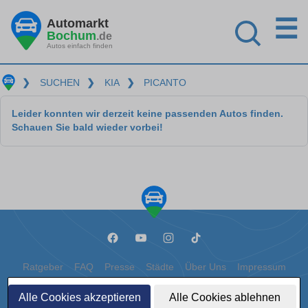
☰
Automarkt
Bochum
.de
Autos einfach finden
❯
SUCHEN
❯
KIA
❯
PICANTO
Leider konnten wir derzeit keine passenden Autos finden.
Schauen Sie bald wieder vorbei!
Ratgeber
FAQ
Presse
Städte
Über Uns
Impressum
Datenschutz
Cookies
Alle Cookies akzeptieren
Alle Cookies ablehnen