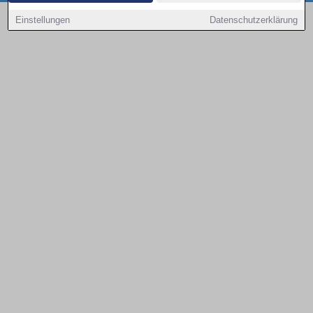
Copyright © 2000 - 2026 | 1A Infosysteme GmbH | Content by: 1a-sites-autos
Einstellungen
Datenschutzerklärung
08.08.2026