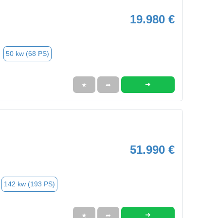
19.980 €
50 kw (68 PS)
➜
★
➦
51.990 €
142 kw (193 PS)
➜
★
➦