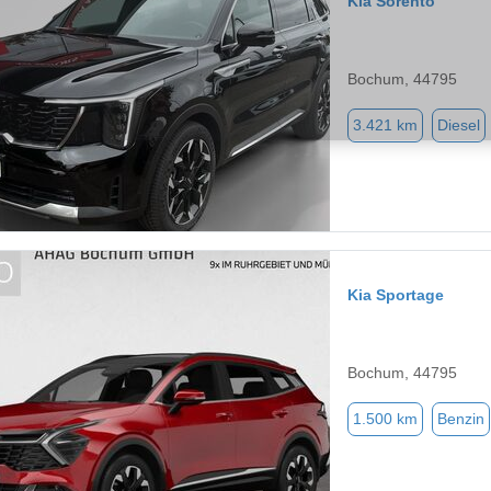
Kia Sorento
Bochum, 44795
3.421 km
Diesel
Kia Sportage
Bochum, 44795
1.500 km
Benzin