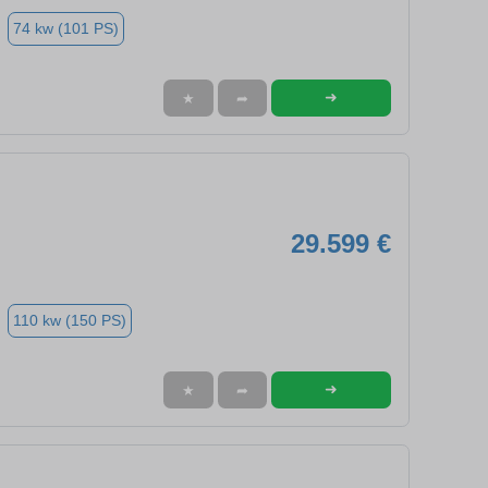
74 kw (101 PS)
➜
★
➦
29.599 €
110 kw (150 PS)
➜
★
➦