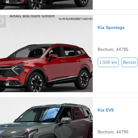
Kia Sportage
Bochum, 44795
1.500 km
Benzin
Kia EV9
Bochum, 44795