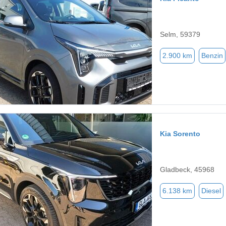
Selm, 59379
2.900 km
Benzin
Kia Sorento
Gladbeck, 45968
6.138 km
Diesel