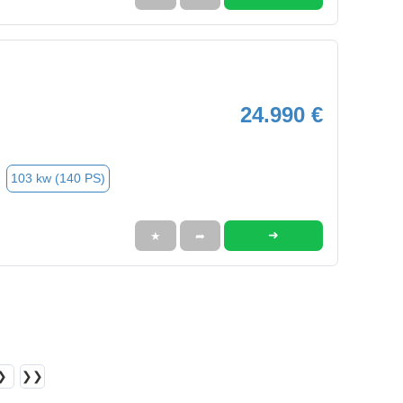
24.990 €
103 kw (140 PS)
➜
★
➦
❯
❯❯