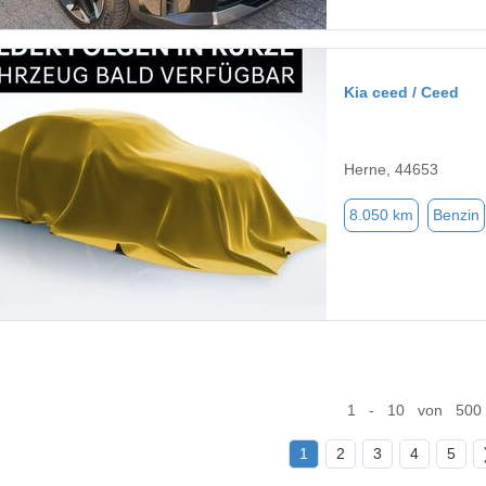
Kia ceed / Ceed
Herne, 44653
8.050 km
Benzin
1 - 10 von 500
1
2
3
4
5