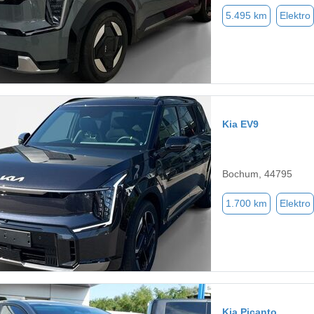
5.495 km
Elektro
Kia EV9
Bochum, 44795
1.700 km
Elektro
Kia Picanto