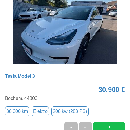
Tesla Model 3
30.900 €
Bochum, 44803
38.300 km
Elektro
208 kw (283 PS)
➜
★
➦