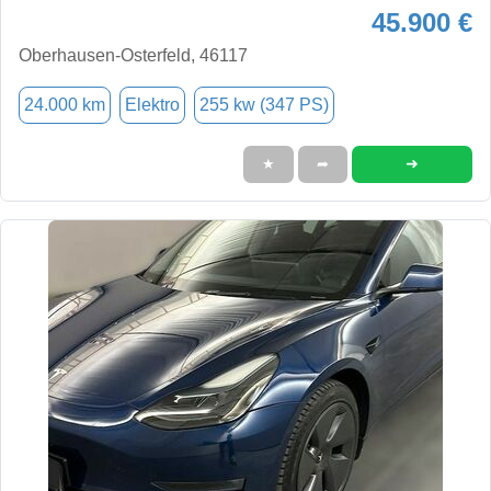
45.900 €
Oberhausen-Osterfeld, 46117
24.000 km
Elektro
255 kw (347 PS)
➜
★
➦