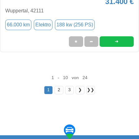
31.400 €
Wuppertal, 42111
66.000 km
Elektro
188 kw (256 PS)
➜
★
➦
1 - 10 von 24
1
2
3
❯
❯❯