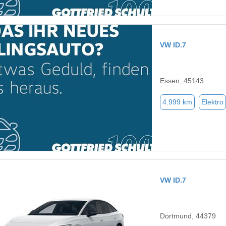
VW ID.7
Essen, 45143
4.999 km
Elektro
VW ID.7
Dortmund, 44379