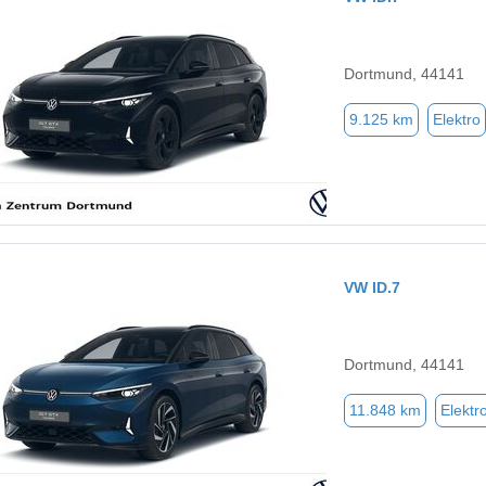
Dortmund, 44141
9.125 km
Elektro
VW ID.7
Dortmund, 44141
11.848 km
Elektr