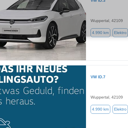
VW ID.3
Wuppertal, 42109
4.990 km
Elektro
VW ID.7
Wuppertal, 42109
4.990 km
Elektro