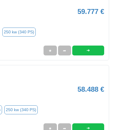
59.777 €
250 kw (340 PS)
➜
★
➦
58.488 €
o
250 kw (340 PS)
➜
★
➦