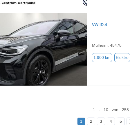
VW ID.4
Mülheim, 45478
1.900 km
Elektro
1 - 10 von 258
1
2
3
4
5