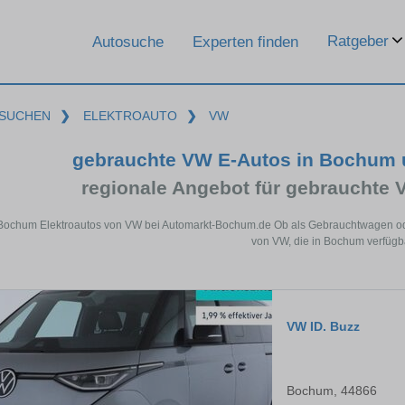
Ratgeber
Autosuche
Experten finden
SUCHEN
❯
ELEKTROAUTO
❯
VW
gebrauchte VW E-Autos in Bochum 
regionale Angebot für gebrauchte
 Bochum Elektroautos von VW bei Automarkt-Bochum.de Ob als Gebrauchtwagen oder
von VW, die in Bochum verfügba
VW ID. Buzz
Bochum, 44866