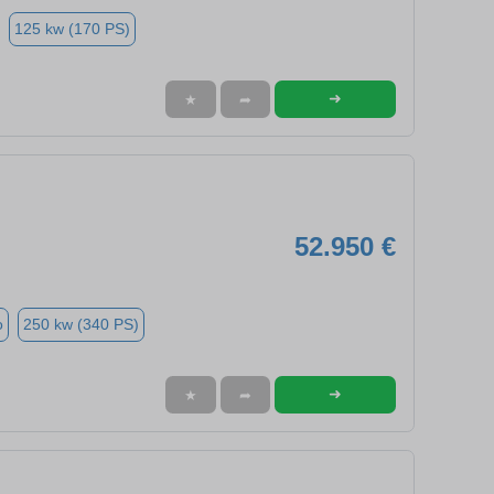
125 kw (170 PS)
➜
★
➦
52.950 €
o
250 kw (340 PS)
➜
★
➦