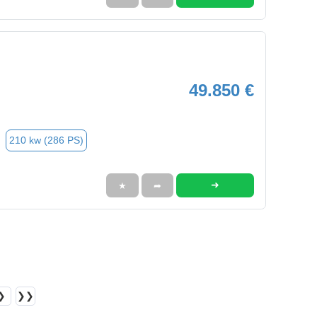
49.850 €
210 kw (286 PS)
➜
★
➦
❯
❯❯