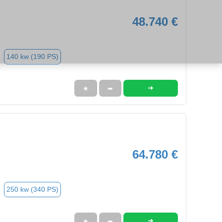
48.740 €
140 kw (190 PS)
➜
★
➦
64.780 €
250 kw (340 PS)
➜
★
➦