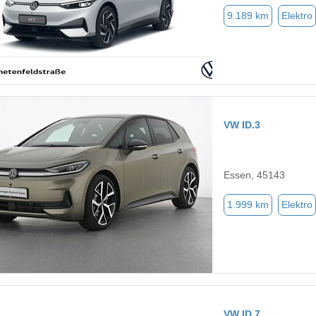
9.189 km
Elektro
VW ID.3
Essen, 45143
1.999 km
Elektro
VW ID.7