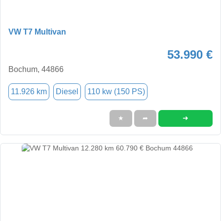
VW T7 Multivan
53.990 €
Bochum, 44866
11.926 km
Diesel
110 kw (150 PS)
➜
★
➦