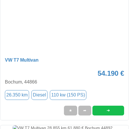
VW T7 Multivan
54.190 €
Bochum, 44866
26.350 km
Diesel
110 kw (150 PS)
➜
★
➦