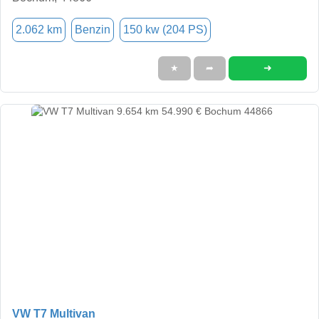
2.062 km
Benzin
150 kw (204 PS)
➜
★
➦
VW T7 Multivan