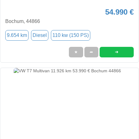
54.990 €
Bochum, 44866
9.654 km
Diesel
110 kw (150 PS)
➜
★
➦