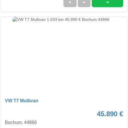
➜
★
➦
VW T7 Multivan
45.890 €
Bochum, 44866