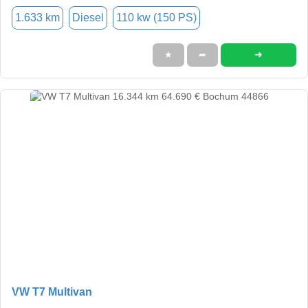
1.633 km
Diesel
110 kw (150 PS)
➜
★
➦
VW T7 Multivan