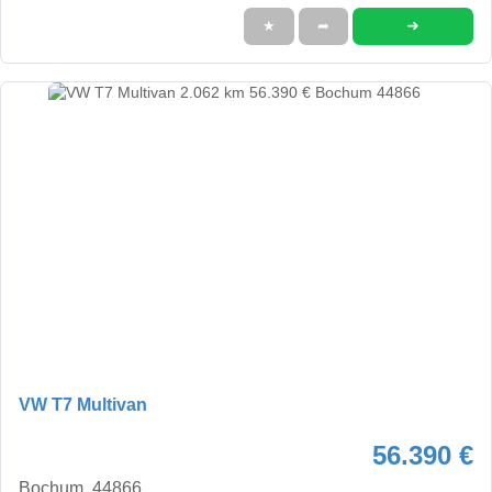
➜
★
➦
VW T7 Multivan
56.390 €
Bochum, 44866