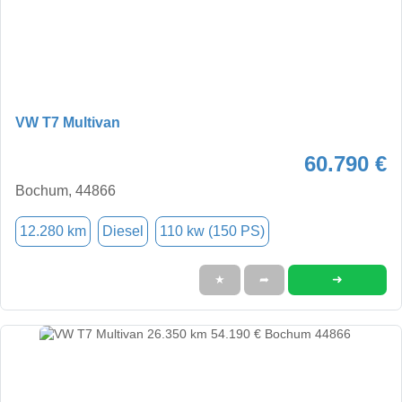
VW T7 Multivan
60.790 €
Bochum, 44866
12.280 km
Diesel
110 kw (150 PS)
➜
★
➦