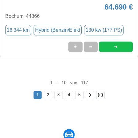
64.690 €
Bochum, 44866
16.344 km
Hybrid (Benzin/Elekt
130 kw (177 PS)
➜
★
➦
1 - 10 von 117
1
2
3
4
5
❯
❯❯