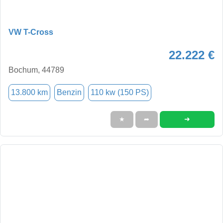
VW T-Cross
22.222 €
Bochum, 44789
13.800 km
Benzin
110 kw (150 PS)
➜
★
➦