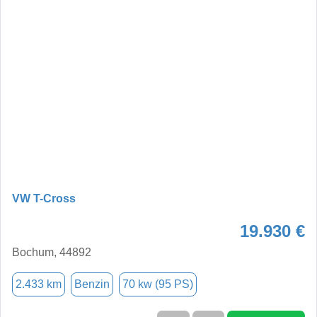
VW T-Cross
19.930 €
Bochum, 44892
2.433 km
Benzin
70 kw (95 PS)