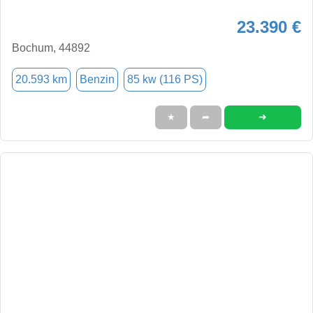
23.390 €
Bochum, 44892
20.593 km
Benzin
85 kw (116 PS)
➜
★
➦