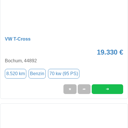
VW T-Cross
19.330 €
Bochum, 44892
8.520 km
Benzin
70 kw (95 PS)
➜
★
➦