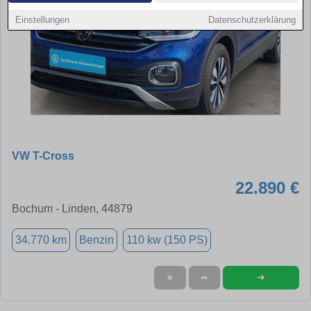
Einstellungen
Datenschutzerklärung
VW T-Cross
22.890 €
Bochum - Linden, 44879
34.770 km
Benzin
110 kw (150 PS)
➜
★
➦