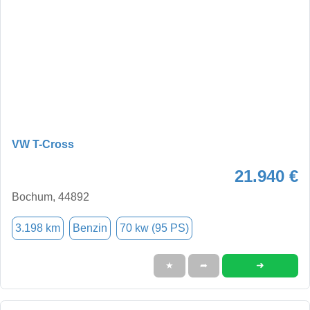
VW T-Cross
21.940 €
Bochum, 44892
3.198 km
Benzin
70 kw (95 PS)
➜
★
➦