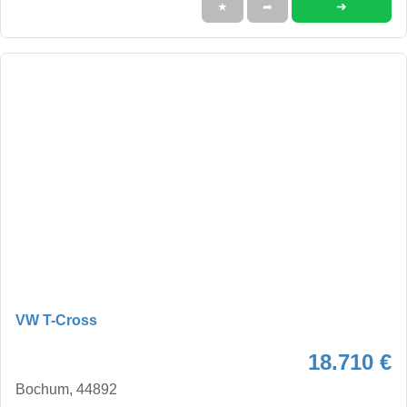
➜
★
➦
VW T-Cross
18.710 €
Bochum, 44892