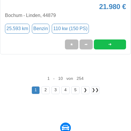
21.980 €
Bochum - Linden, 44879
25.593 km
Benzin
110 kw (150 PS)
➜
★
➦
1 - 10 von 254
1
2
3
4
5
❯
❯❯