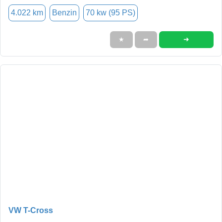
4.022 km
Benzin
70 kw (95 PS)
➜
★
➦
VW T-Cross