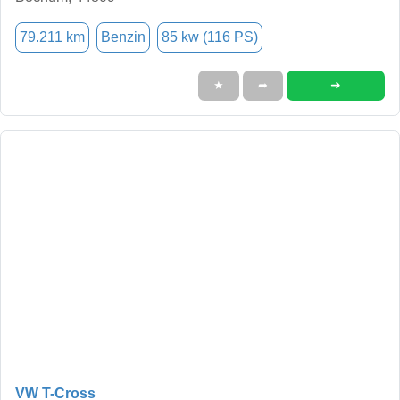
79.211 km
Benzin
85 kw (116 PS)
➜
★
➦
VW T-Cross