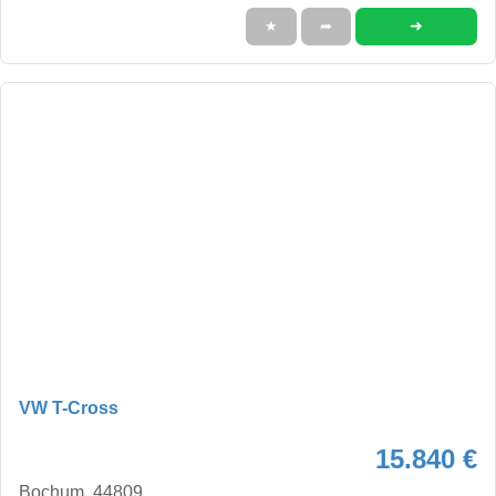
➜
★
➦
VW T-Cross
15.840 €
Bochum, 44809