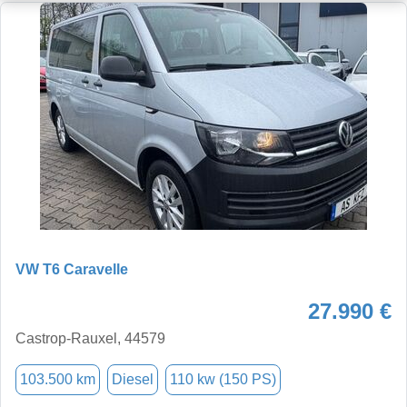
VW T6 Caravelle
27.990 €
Castrop-Rauxel, 44579
103.500 km
Diesel
110 kw (150 PS)