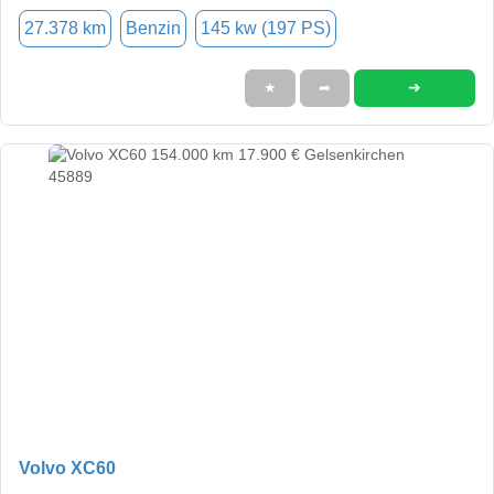
27.378 km
Benzin
145 kw (197 PS)
➜
★
➦
Volvo XC60