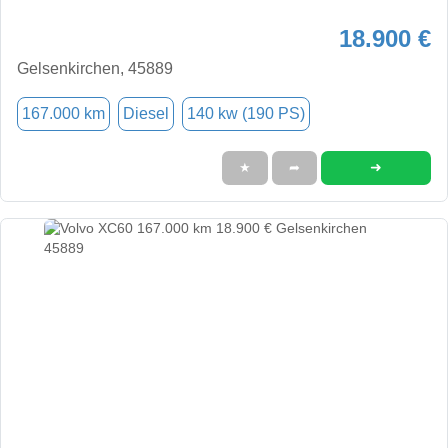
18.900 €
Gelsenkirchen, 45889
167.000 km
Diesel
140 kw (190 PS)
➜
★
➦