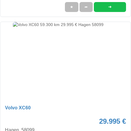
➜
★
➦
Volvo XC60
29.995 €
Hagen, 58099