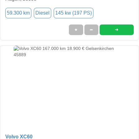
59.300 km
Diesel
145 kw (197 PS)
➜
★
➦
Volvo XC60