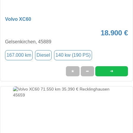
Volvo XC60
18.900 €
Gelsenkirchen, 45889
167.000 km
Diesel
140 kw (190 PS)
➜
★
➦