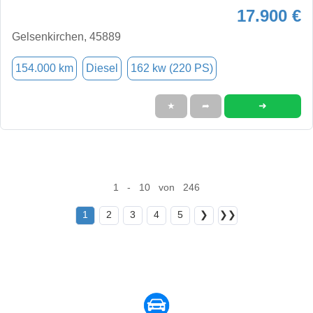
17.900 €
Gelsenkirchen, 45889
154.000 km
Diesel
162 kw (220 PS)
➜
★
➦
1 - 10 von 246
1
2
3
4
5
❯
❯❯