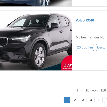
Volvo XC40
Mülheim an der Ruh
20.850 km
Benzi
1 - 10 von 116
1
2
3
4
5