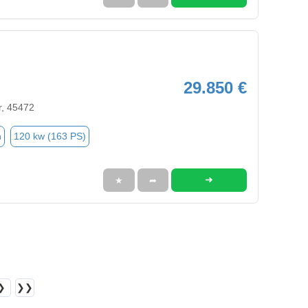
29.850 €
r, 45472
n
120 kw (163 PS)
➜
★
➦
❯
❯❯