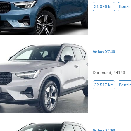
31.996 km
Benzi
Volvo XC40
Dortmund, 44143
22.517 km
Benzi
Volvo XC40