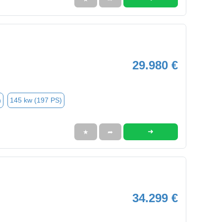
29.980 €
n
145 kw (197 PS)
➜
★
➦
34.299 €