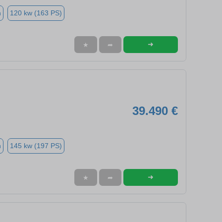
n
120 kw (163 PS)
➜
★
➦
39.490 €
n
145 kw (197 PS)
➜
★
➦