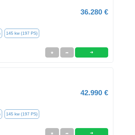
36.280 €
n
145 kw (197 PS)
➜
★
➦
42.990 €
n
145 kw (197 PS)
➜
★
➦