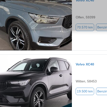
Volvo XC40
Olfen, 59399
70.570 km
Benzi
Volvo XC40
Witten, 58453
19.500 km
Benzi