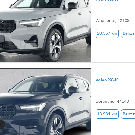
Wuppertal, 42109
20.357 km
Benzi
Volvo XC40
Dortmund, 44143
13.934 km
Benzi