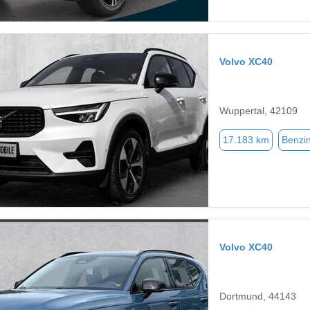
Volvo XC40
Wuppertal, 42109
17.183 km
Benzi
Volvo XC40
Dortmund, 44143