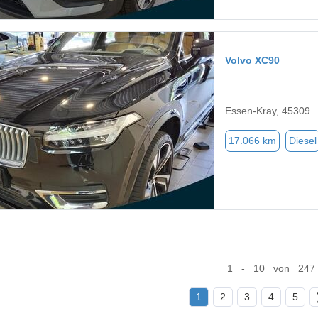
Volvo XC90
Essen-Kray, 45309
17.066 km
Diesel
1 - 10 von 247
1
2
3
4
5