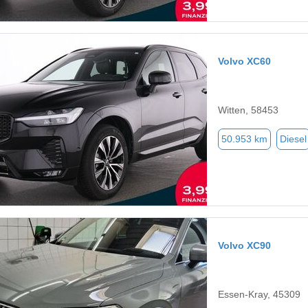
Volvo XC60
Witten, 58453
50.953 km
Diesel
Volvo XC90
Essen-Kray, 45309