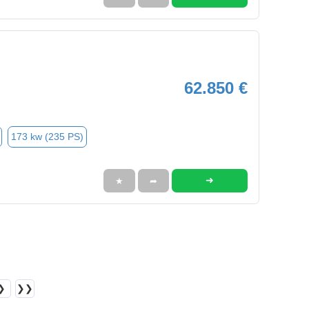
62.850 €
173 kw (235 PS)
➜
★
➦
❯
❯❯