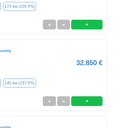
173 kw (235 PS)
➜
★
➦
ountry
32.850 €
145 kw (197 PS)
➜
★
➦
ountry