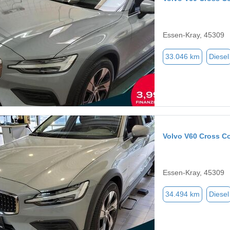
Essen-Kray, 45309
33.046 km
Diesel
Volvo V60 Cross C
Essen-Kray, 45309
34.494 km
Diesel