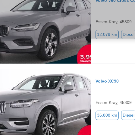
Volvo V60 Cross C
Essen-Kray, 45309
12.079 km
Diesel
Volvo XC90
Essen-Kray, 45309
36.808 km
Diesel