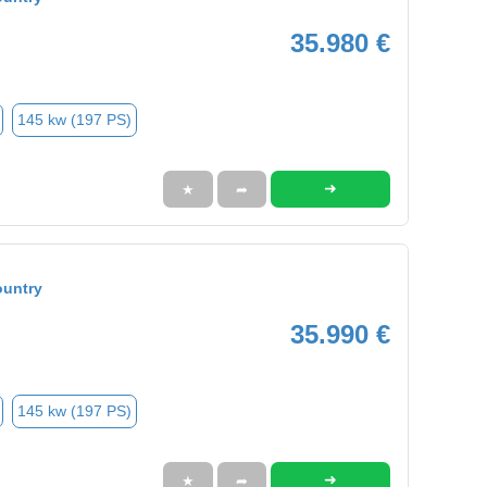
35.980 €
145 kw (197 PS)
➜
★
➦
ountry
35.990 €
145 kw (197 PS)
➜
★
➦