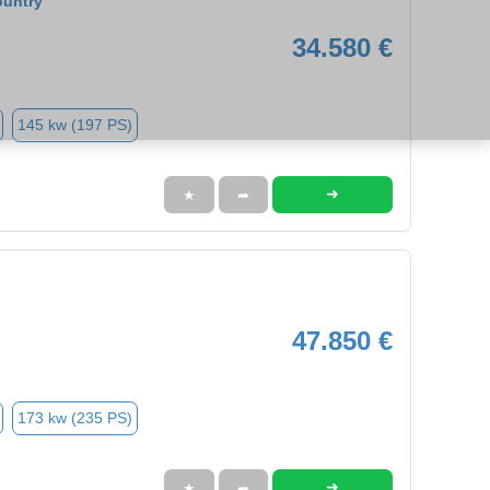
ountry
34.580 €
145 kw (197 PS)
➜
★
➦
47.850 €
173 kw (235 PS)
➜
★
➦