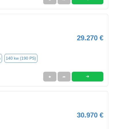
29.270 €
n
140 kw (190 PS)
➜
★
➦
30.970 €