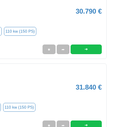
30.790 €
n
110 kw (150 PS)
➜
★
➦
31.840 €
110 kw (150 PS)
➜
★
➦