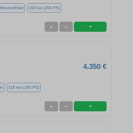
(Benzin/Elekt
150 kw (204 PS)
➜
★
➦
4.350 €
in
118 kw (160 PS)
➜
★
➦