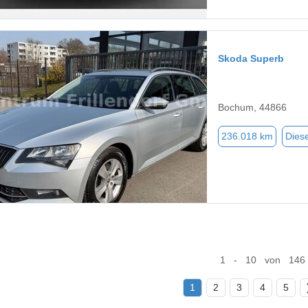
Skoda Superb
Bochum, 44866
236.018 km
Diese
1 - 10 von 146
1
2
3
4
5