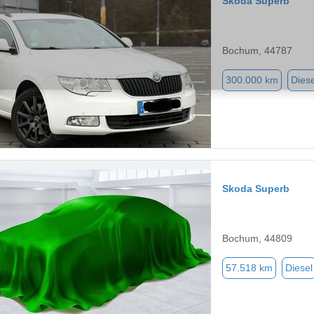
Skoda Superb
Bochum, 44787
300.000 km
Diese
Skoda Superb
Bochum, 44809
57.518 km
Diesel