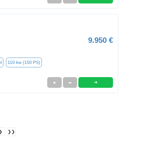
9.950 €
l
110 kw (150 PS)
➜
★
➦
❯
❯❯