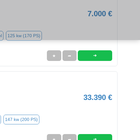
7.000 €
l
125 kw (170 PS)
➜
★
➦
33.390 €
147 kw (200 PS)
➜
★
➦