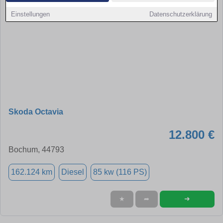
Einstellungen
Datenschutzerklärung
Skoda Octavia
12.800 €
Bochum, 44793
162.124 km
Diesel
85 kw (116 PS)
➜
★
➦