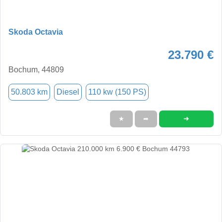
Skoda Octavia
23.790 €
Bochum, 44809
50.803 km
Diesel
110 kw (150 PS)
➜
★
➦