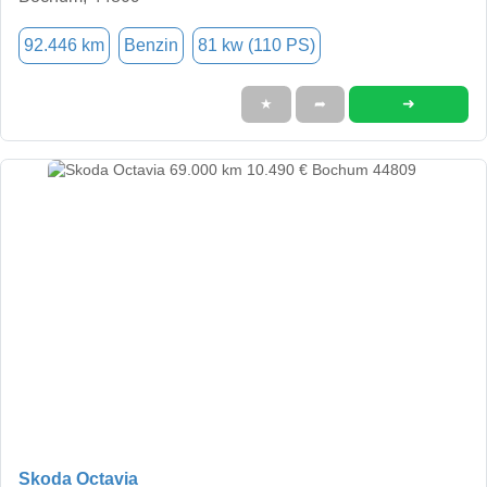
92.446 km
Benzin
81 kw (110 PS)
➜
★
➦
Skoda Octavia