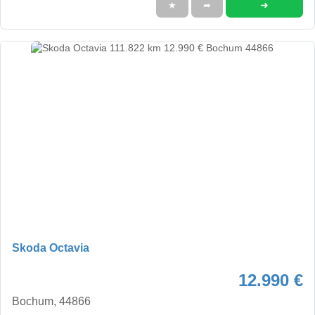
➜
★
➦
Skoda Octavia
12.990 €
Bochum, 44866