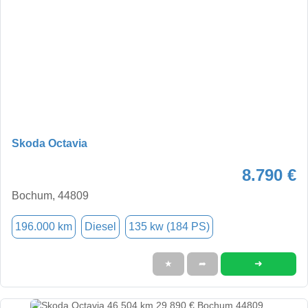
Skoda Octavia
8.790 €
Bochum, 44809
196.000 km
Diesel
135 kw (184 PS)
➜
★
➦