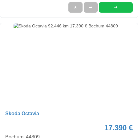
➜
★
➦
Skoda Octavia
17.390 €
Bochum, 44809