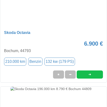
Skoda Octavia
6.900 €
Bochum, 44793
210.000 km
Benzin
132 kw (179 PS)
➜
★
➦