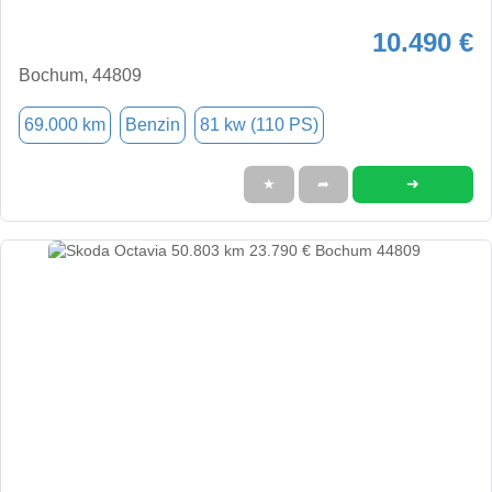
10.490 €
Bochum, 44809
69.000 km
Benzin
81 kw (110 PS)
➜
★
➦