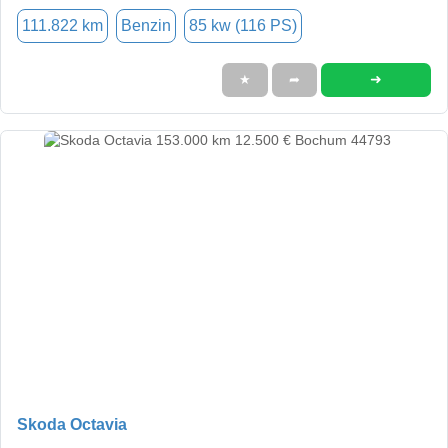
111.822 km
Benzin
85 kw (116 PS)
➜
★
➦
Skoda Octavia