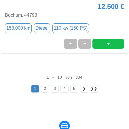
12.500 €
Bochum, 44793
153.000 km
Diesel
110 kw (150 PS)
➜
★
➦
1 - 10 von 334
1
2
3
4
5
❯
❯❯