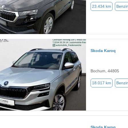
23.434 km
Benzi
Skoda Karoq
Bochum, 44805
18.017 km
Benzi
Skoda Karoq