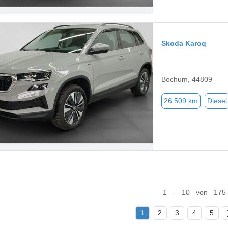
Skoda Karoq
Bochum, 44809
26.509 km
Diesel
1 - 10 von 175
1
2
3
4
5