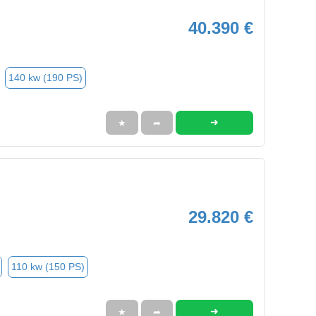
40.390 €
140 kw (190 PS)
➜
★
➦
29.820 €
110 kw (150 PS)
➜
★
➦