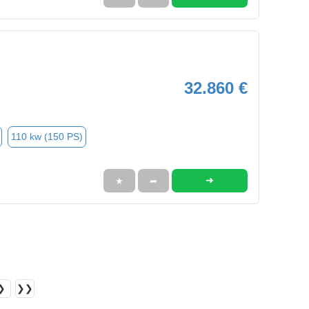
32.860 €
110 kw (150 PS)
➜
★
➦
❯
❯❯