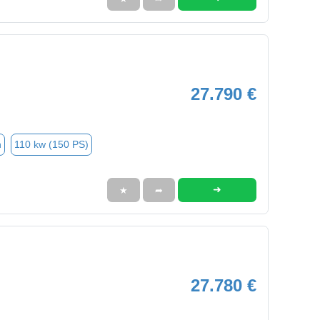
27.790 €
n
110 kw (150 PS)
➜
★
➦
27.780 €