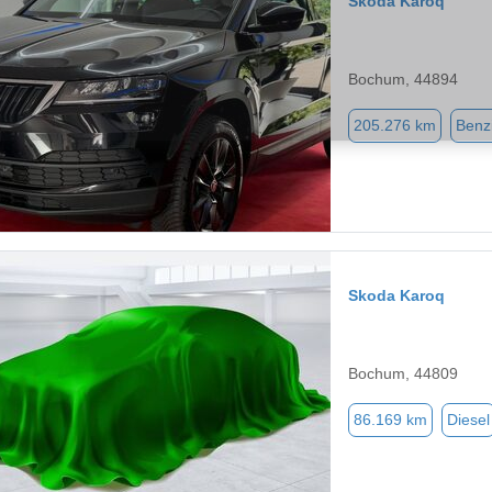
Skoda Karoq
Bochum, 44894
205.276 km
Benz
Skoda Karoq
Bochum, 44809
86.169 km
Diesel