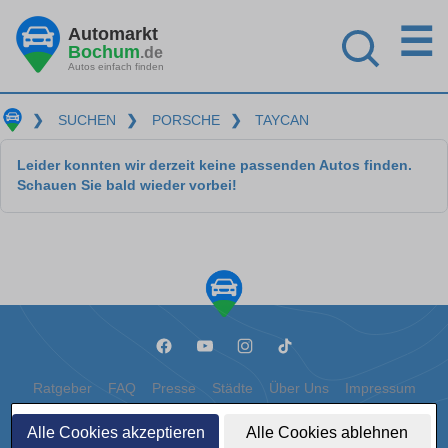
☰
Automarkt
Bochum
.de
Autos einfach finden
❯
SUCHEN
❯
PORSCHE
❯
TAYCAN
Leider konnten wir derzeit keine passenden Autos finden.
Schauen Sie bald wieder vorbei!
Ratgeber
FAQ
Presse
Städte
Über Uns
Impressum
Datenschutz
Cookies
Alle Cookies akzeptieren
Alle Cookies ablehnen