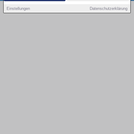
Copyright © 2000 - 2026 | 1A Infosysteme GmbH | Content by: 1a-sites-autos
Einstellungen
Datenschutzerklärung
09.08.2026