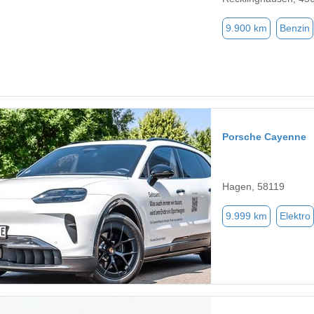
9.900 km
Benzin
Porsche Cayenne
Hagen, 58119
9.999 km
Elektro