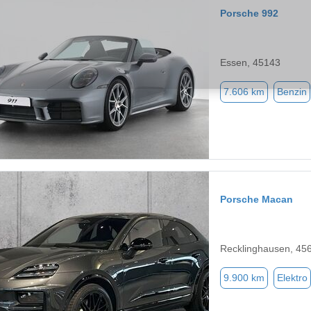
Porsche 992
Essen, 45143
7.606 km
Benzin
Porsche Macan
Recklinghausen, 45
9.900 km
Elektro