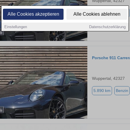
Wuppertal, 42327
5.890 km
Benzin
Alle Cookies akzeptieren
Alle Cookies ablehnen
Einstellungen
Datenschutzerklärung
Porsche 911 Carre
Wuppertal, 42327
5.890 km
Benzin