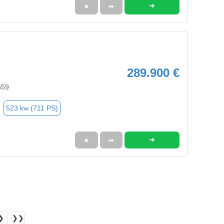
➜
★
➦
289.900 €
659
523 kw (711 PS)
➜
★
➦
❯
❯❯