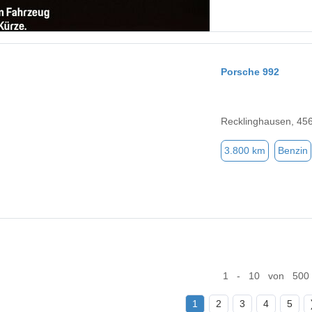
Porsche 992
Recklinghausen, 45
3.800 km
Benzin
1 - 10 von 500
1
2
3
4
5