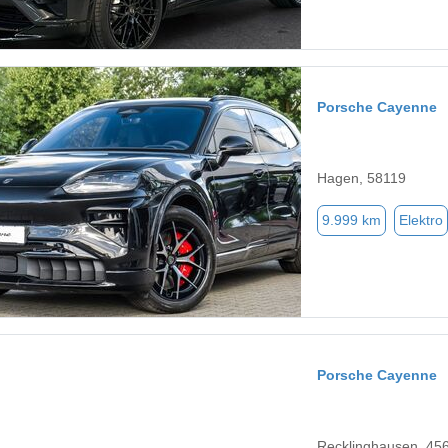
Porsche Cayenne
Hagen, 58119
9.999 km
Elektro
Porsche Cayenne
Recklinghausen, 45