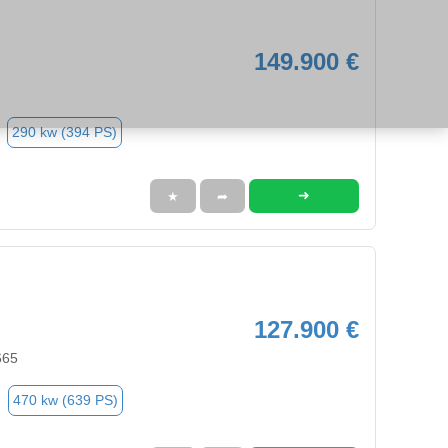
149.900 €
290 kw (394 PS)
➜
★
➦
127.900 €
665
470 kw (639 PS)