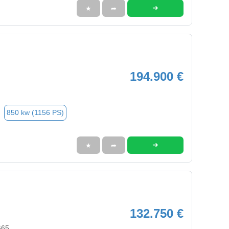
➜
★
➦
194.900 €
850 kw (1156 PS)
➜
★
➦
132.750 €
665