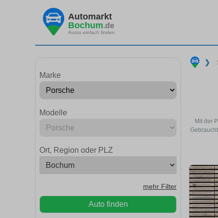
Automarkt
Bochum
.de
Autos einfach finden
❯
Marke
Modelle
Mit der 
Gebraucht
Ort, Region oder PLZ
mehr Filter
Auto finden