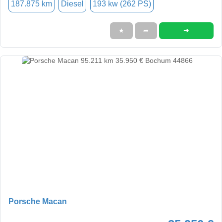
187.875 km
Diesel
193 kw (262 PS)
➜
★
➦
Porsche Macan