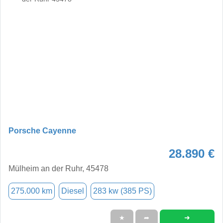
Porsche Cayenne
28.890 €
Mülheim an der Ruhr, 45478
275.000 km
Diesel
283 kw (385 PS)
➜
★
➦