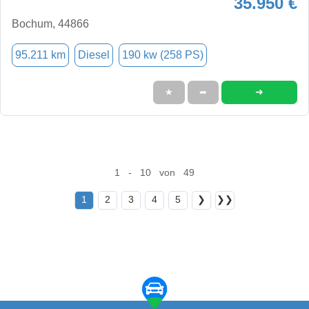
35.950 €
Bochum, 44866
95.211 km
Diesel
190 kw (258 PS)
➜
★
➦
1 - 10 von 49
1
2
3
4
5
❯
❯❯