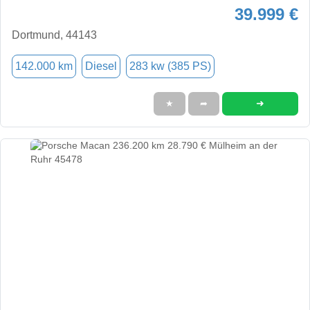
39.999 €
Dortmund, 44143
142.000 km
Diesel
283 kw (385 PS)
➜
★
➦