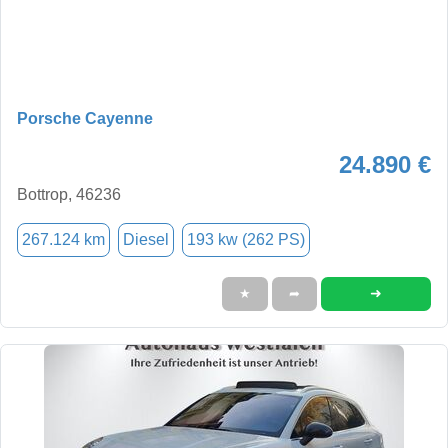
Porsche Cayenne
24.890 €
Bottrop, 46236
267.124 km
Diesel
193 kw (262 PS)
➜
★
➦