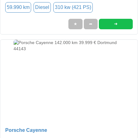
59.990 km
Diesel
310 kw (421 PS)
➜
★
➦
Porsche Cayenne