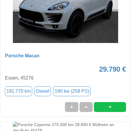
Porsche Macan
29.790 €
Essen, 45276
191.770 km
Diesel
190 kw (258 PS)
➜
★
➦