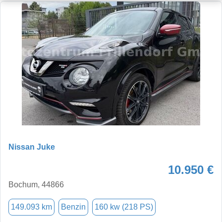
Nissan Juke
10.950 €
Bochum, 44866
149.093 km
Benzin
160 kw (218 PS)