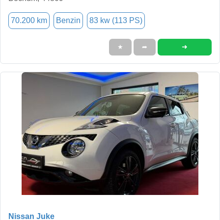
70.200 km
Benzin
83 kw (113 PS)
➜
★
➦
Nissan Juke