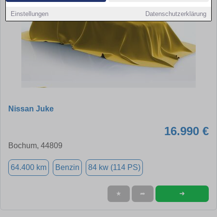
Einstellungen
Datenschutzerklärung
Nissan Juke
16.990 €
Bochum, 44809
64.400 km
Benzin
84 kw (114 PS)
➜
★
➦