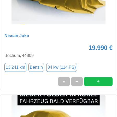
Nissan Juke
19.990 €
Bochum, 44809
13.241 km
Benzin
84 kw (114 PS)
➜
★
➦