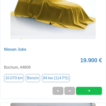
Nissan Juke
19.900 €
Bochum, 44809
10.070 km
Benzin
84 kw (114 PS)
➜
★
➦