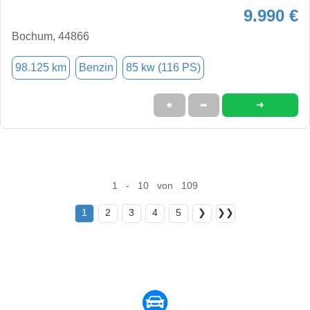
9.990 €
Bochum, 44866
98.125 km
Benzin
85 kw (116 PS)
➜
★
➦
1 - 10 von 109
1
2
3
4
5
❯
❯❯