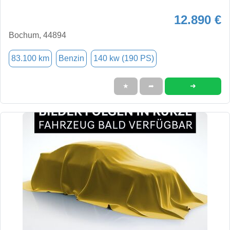
12.890 €
Bochum, 44894
83.100 km
Benzin
140 kw (190 PS)
➜
★
➦