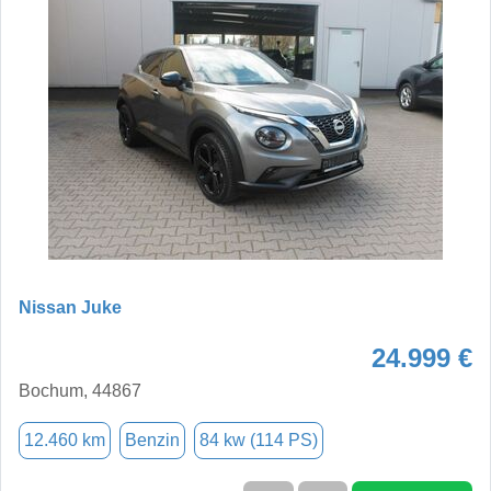
Nissan Juke
24.999 €
Bochum, 44867
12.460 km
Benzin
84 kw (114 PS)