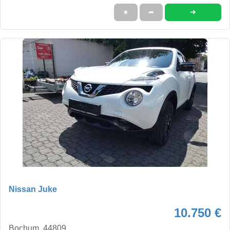
➜
★
➦
Nissan Juke
10.750 €
Bochum, 44809