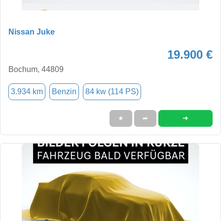
Nissan Juke
19.900 €
Bochum, 44809
3.934 km
Benzin
84 kw (114 PS)
➜
★
➦