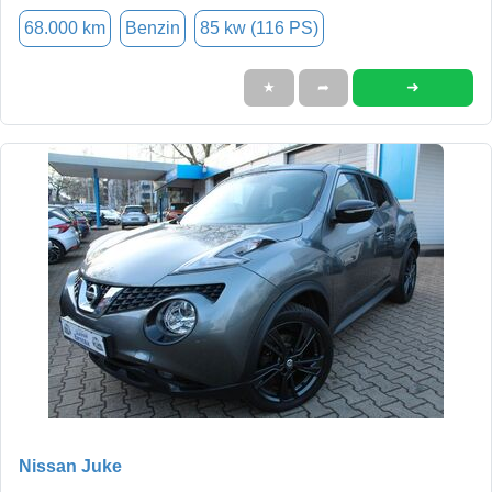
68.000 km
Benzin
85 kw (116 PS)
➜
★
➦
Nissan Juke