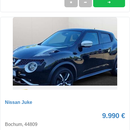
➜
★
➦
Nissan Juke
9.990 €
Bochum, 44809