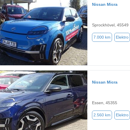
Nissan Micra
Sprockhövel, 45549
7.000 km
Elektro
Nissan Micra
Essen, 45355
2.560 km
Elektro