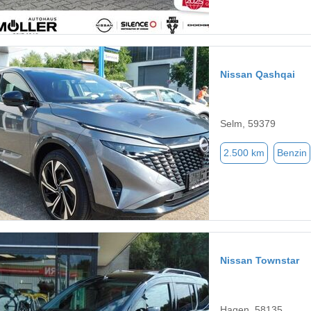
Nissan Qashqai
Selm, 59379
2.500 km
Benzin
Nissan Townstar
Hagen, 58135