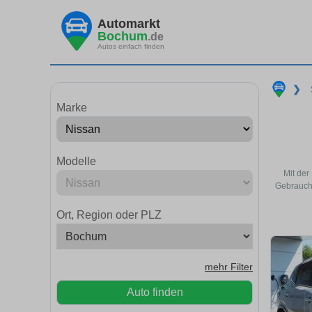
Automarkt
Bochum
.de
Autos einfach finden
❯
Marke
Modelle
Mit der
Gebraucht
Ort, Region oder PLZ
mehr Filter
Auto finden