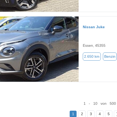
Nissan Juke
Essen, 45355
2.650 km
Benzin
1 - 10 von 500
1
2
3
4
5