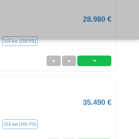
28.980 €
116 kw (158 PS)
➜
★
➦
35.490 €
151 kw (205 PS)