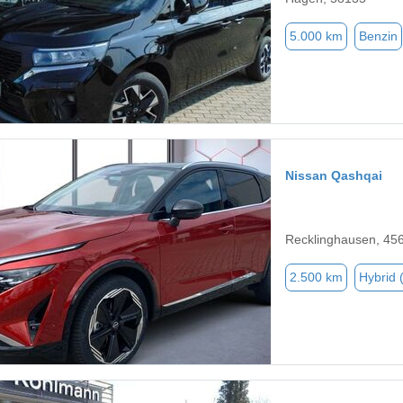
5.000 km
Benzin
Nissan Qashqai
Recklinghausen, 45
2.500 km
Hybrid 