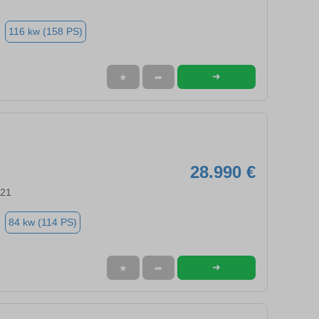
116 kw (158 PS)
➜
★
➦
28.990 €
721
84 kw (114 PS)
➜
★
➦