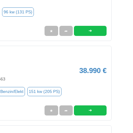
96 kw (131 PS)
➜
★
➦
38.990 €
663
(Benzin/Elekt
151 kw (205 PS)
➜
★
➦