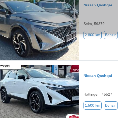
Nissan Qashqai
Selm, 59379
2.800 km
Benzin
Nissan Qashqai
Hattingen, 45527
1.500 km
Benzin