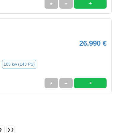
➜
★
➦
26.990 €
105 kw (143 PS)
➜
★
➦
❯
❯❯