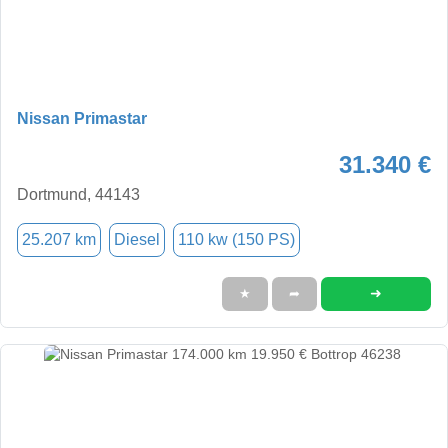
Nissan Primastar
31.340 €
Dortmund, 44143
25.207 km
Diesel
110 kw (150 PS)
➜
★
➦