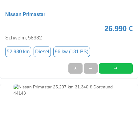
Nissan Primastar
26.990 €
Schwelm, 58332
52.980 km
Diesel
96 kw (131 PS)
➜
★
➦