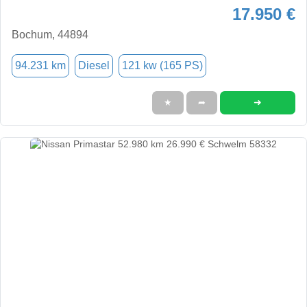
17.950 €
Bochum, 44894
94.231 km
Diesel
121 kw (165 PS)
➜
★
➦