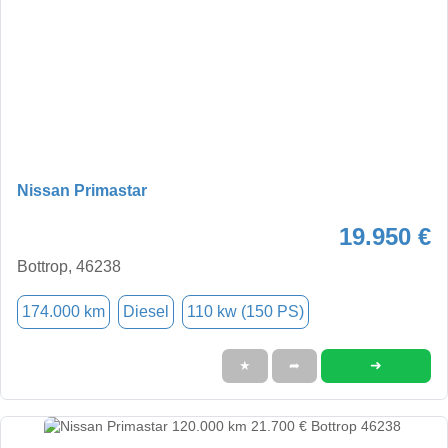
Nissan Primastar
19.950 €
Bottrop, 46238
174.000 km
Diesel
110 kw (150 PS)
➜
★
➦