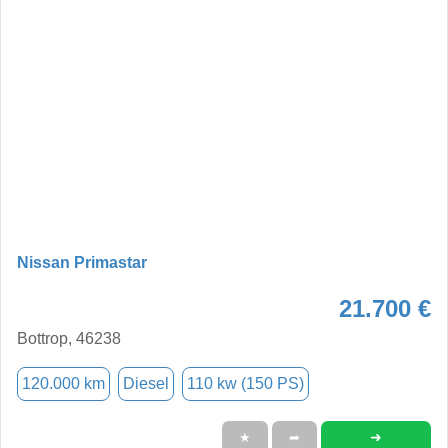
Nissan Primastar
21.700 €
Bottrop, 46238
120.000 km
Diesel
110 kw (150 PS)
➜
★
➦