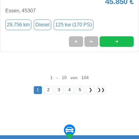
45.850 €
Essen, 45307
29.756 km
Diesel
125 kw (170 PS)
➜
★
➦
1 - 10 von 104
1
2
3
4
5
❯
❯❯