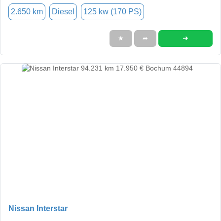
2.650 km
Diesel
125 kw (170 PS)
➜
★
➦
Nissan Interstar