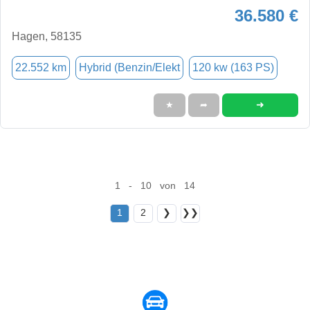
36.580 €
Hagen, 58135
22.552 km
Hybrid (Benzin/Elekt
120 kw (163 PS)
➜
★
➦
1 - 10 von 14
1
2
❯
❯❯