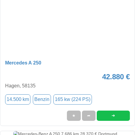
Mercedes A 250
42.880 €
Hagen, 58135
14.500 km
Benzin
165 kw (224 PS)
➜
★
➦