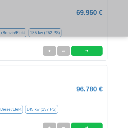
69.950 €
 (Benzin/Elekt
185 kw (252 PS)
➜
★
➦
96.780 €
(Diesel/Elekt
145 kw (197 PS)
➜
★
➦