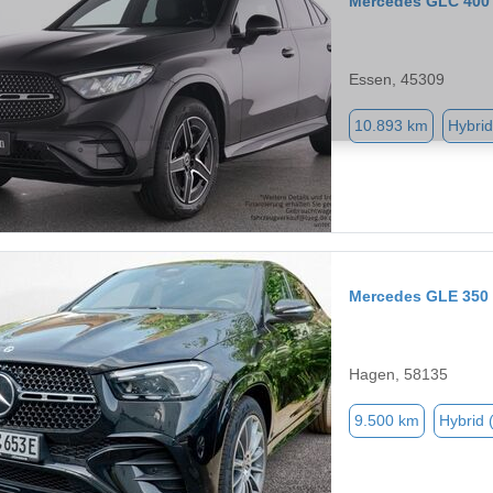
Mercedes GLC 400
Essen, 45309
10.893 km
Hybrid
Mercedes GLE 350
Hagen, 58135
9.500 km
Hybrid 