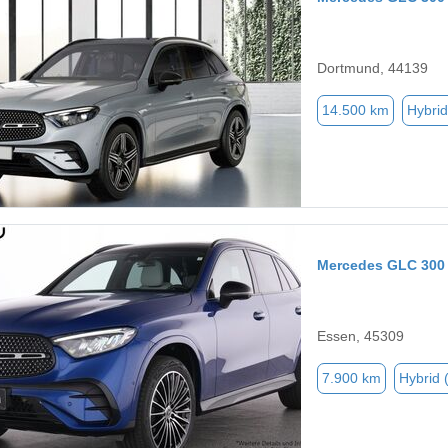
Dortmund, 44139
14.500 km
Hybrid
Mercedes GLC 300
Essen, 45309
7.900 km
Hybrid 