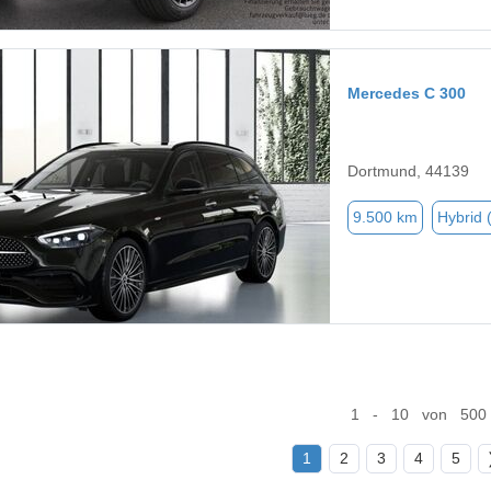
Mercedes C 300
Dortmund, 44139
9.500 km
Hybrid 
1 - 10 von 500
1
2
3
4
5