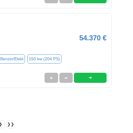
54.370 €
(Benzin/Elekt
150 kw (204 PS)
➜
★
➦
❯
❯❯