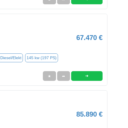
67.470 €
(Diesel/Elekt
145 kw (197 PS)
➜
★
➦
85.890 €