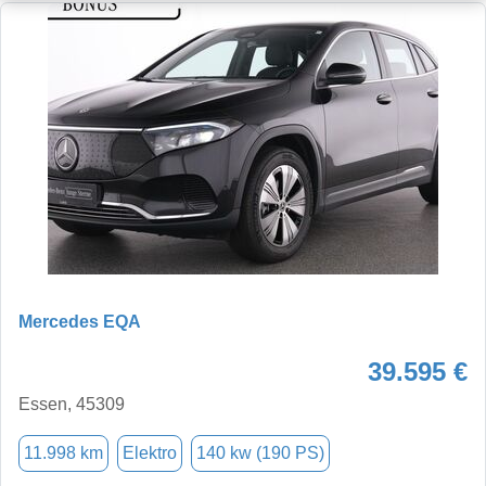
Mercedes EQA
39.595 €
Essen, 45309
11.998 km
Elektro
140 kw (190 PS)