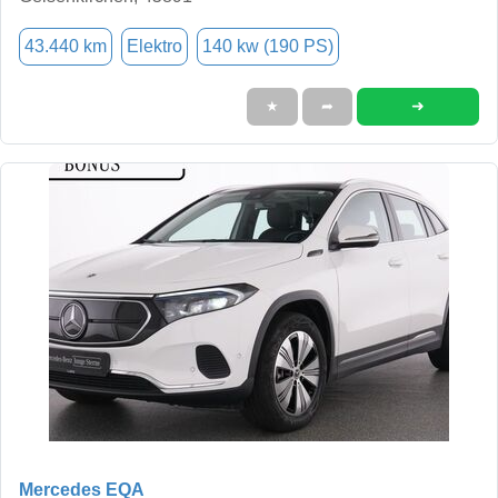
43.440 km
Elektro
140 kw (190 PS)
➜
★
➦
Mercedes EQA