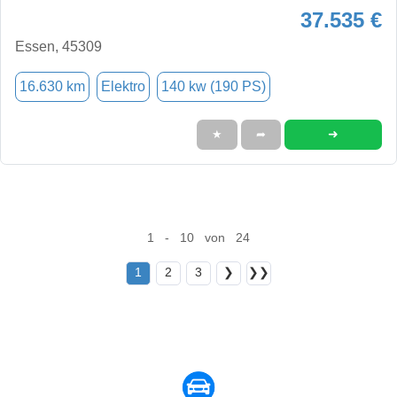
37.535 €
Essen, 45309
16.630 km
Elektro
140 kw (190 PS)
➜
★
➦
1 - 10 von 24
1
2
3
❯
❯❯