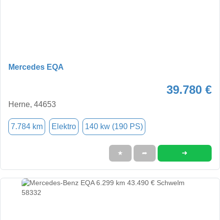
Mercedes EQA
39.780 €
Herne, 44653
7.784 km
Elektro
140 kw (190 PS)
➜
★
➦