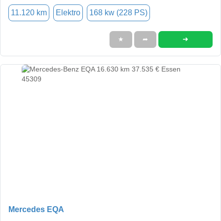
11.120 km
Elektro
168 kw (228 PS)
➜
★
➦
Mercedes EQA