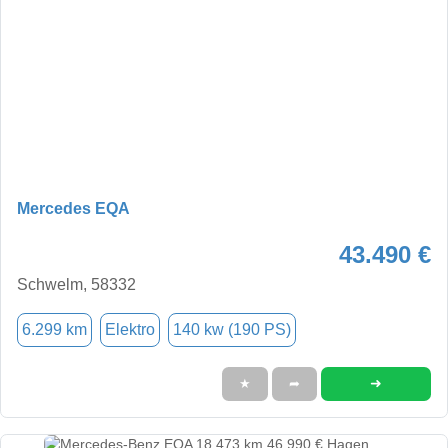
Mercedes EQA
43.490 €
Schwelm, 58332
6.299 km
Elektro
140 kw (190 PS)
➜
★
➦