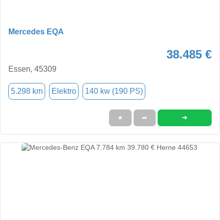
Mercedes EQA
38.485 €
Essen, 45309
5.298 km
Elektro
140 kw (190 PS)
➜
★
➦