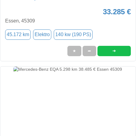
33.285 €
Essen, 45309
45.172 km
Elektro
140 kw (190 PS)
➜
★
➦