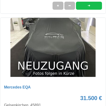
➜
★
➦
Mercedes EQA
31.500 €
Gelsenkirchen, 45891