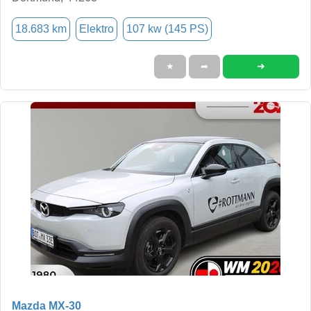
18.683 km
Elektro
107 kw (145 PS)
➜
★
➦
Mazda MX-30