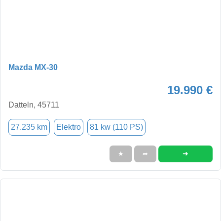
Mazda MX-30
19.990 €
Datteln, 45711
27.235 km
Elektro
81 kw (110 PS)
➜
★
➦