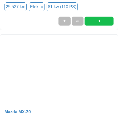
25.527 km
Elektro
81 kw (110 PS)
➜
★
➦
Mazda MX-30