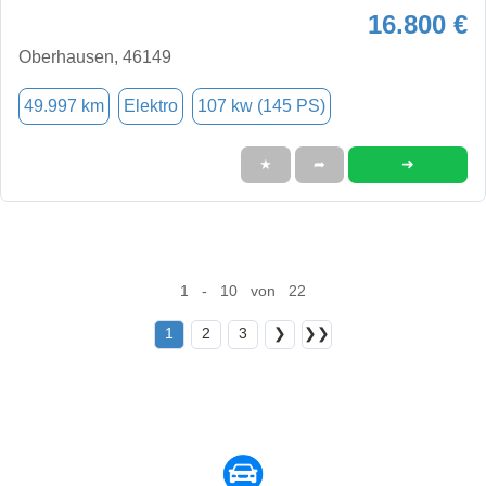
16.800 €
Oberhausen, 46149
49.997 km
Elektro
107 kw (145 PS)
➜
★
➦
1 - 10 von 22
1
2
3
❯
❯❯