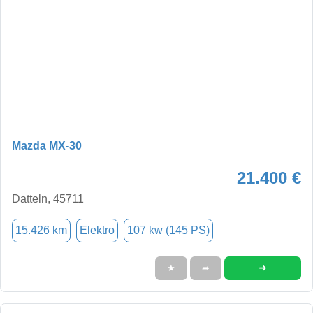
Mazda MX-30
21.400 €
Datteln, 45711
15.426 km
Elektro
107 kw (145 PS)
➜
★
➦