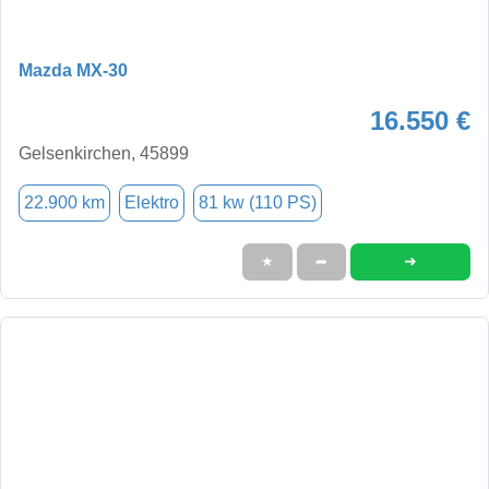
Mazda MX-30
16.550 €
Gelsenkirchen, 45899
22.900 km
Elektro
81 kw (110 PS)
➜
★
➦