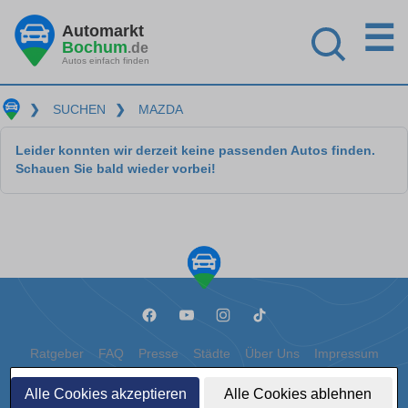
☰
Automarkt
Bochum
.de
Autos einfach finden
❯
SUCHEN
❯
MAZDA
Leider konnten wir derzeit keine passenden Autos finden.
Schauen Sie bald wieder vorbei!
Ratgeber
FAQ
Presse
Städte
Über Uns
Impressum
Datenschutz
Cookies
Alle Cookies akzeptieren
Alle Cookies ablehnen