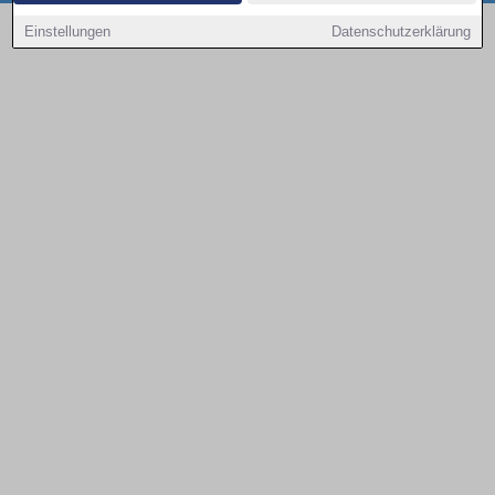
Copyright © 2000 - 2026 | 1A Infosysteme GmbH | Content by: 1a-sites-autos
Einstellungen
Datenschutzerklärung
08.08.2026