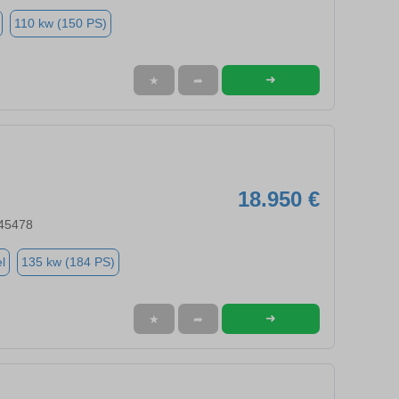
110 kw (150 PS)
➜
★
➦
18.950 €
 45478
l
135 kw (184 PS)
➜
★
➦