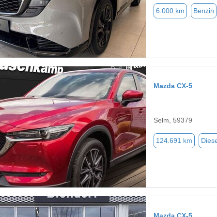
6.000 km
Benzin
Mazda CX-5
Selm, 59379
124.691 km
Diese
Mazda CX-5