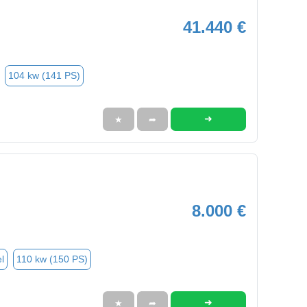
41.440 €
104 kw (141 PS)
➜
★
➦
8.000 €
l
110 kw (150 PS)
➜
★
➦