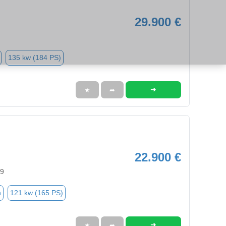
29.900 €
135 kw (184 PS)
➜
★
➦
22.900 €
99
n
121 kw (165 PS)
➜
★
➦