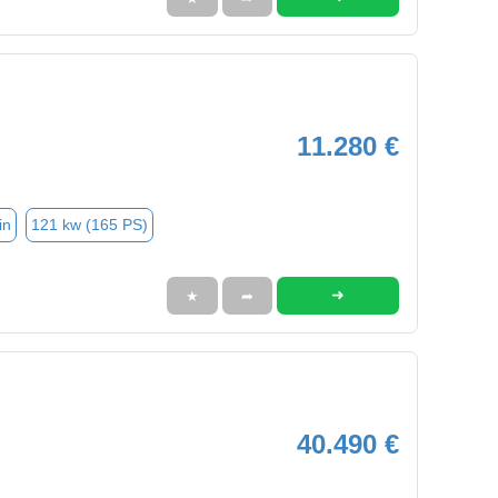
11.280 €
in
121 kw (165 PS)
➜
★
➦
40.490 €