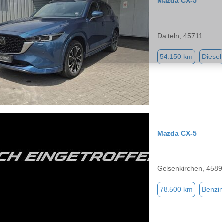
Mazda CX-5
Datteln, 45711
54.150 km
Diesel
Mazda CX-5
Gelsenkirchen, 458
78.500 km
Benzi