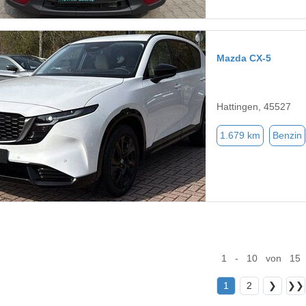
Mazda CX-5
Hattingen, 45527
1.679 km
Benzin
1 - 10 von 15
1
2
❯
❯❯