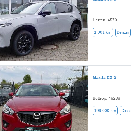
Herten, 45701
1.901 km
Benzin
Mazda CX-5
Bottrop, 46238
199.000 km
Diese