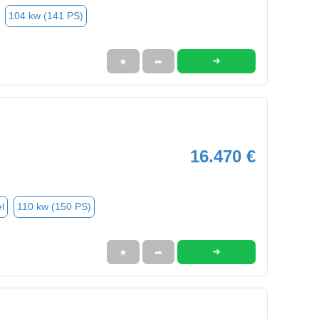
104 kw (141 PS)
➜
★
➦
16.470 €
l
110 kw (150 PS)
➜
★
➦