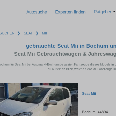
Ratgeber
Autosuche
Experten finden
SUCHEN
❯
SEAT
❯
MII
gebrauchte Seat Mii in Bochum u
Seat Mii Gebrauchtwagen & Jahreswag
Bochum für Seat Mii bei Automarkt-Bochum.de gezielt Fahrzeuge dieses Models in 
du auf einen Blick, welche Seat Mii Fahrzeuge i
Seat Mii
Bochum, 44894