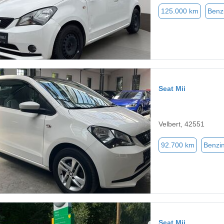
125.000 km
Benz
Seat Mii
Velbert, 42551
92.700 km
Benzi
Seat Mii