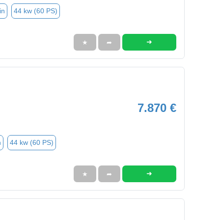
in
44 kw (60 PS)
➜
★
➦
7.870 €
n
44 kw (60 PS)
➜
★
➦