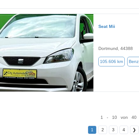
Seat Mii
Dortmund, 44388
105.606 km
Benz
1 - 10 von 40
1
2
3
4
❯