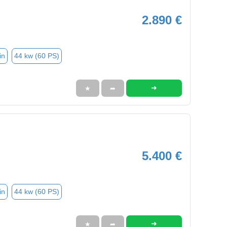
2.890 €
in
44 kw (60 PS)
➜
★
➦
5.400 €
in
44 kw (60 PS)
➜
★
➦