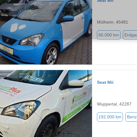
Seat Mii
Mülheim, 45481
66.000 km
Erdga
Seat Mii
Wuppertal, 42287
192.000 km
Benz