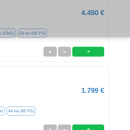
4.450 €
s (CNG)
50 kw (68 PS)
➜
★
➦
1.799 €
in
44 kw (60 PS)
➜
★
➦