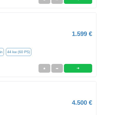
1.599 €
in
44 kw (60 PS)
➜
★
➦
4.500 €