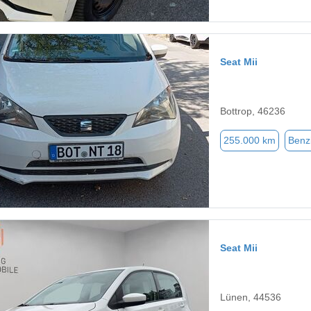
Seat Mii
Bottrop, 46236
255.000 km
Benz
Seat Mii
Lünen, 44536