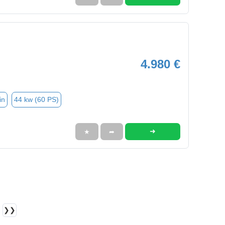
4.980 €
in
44 kw (60 PS)
➜
★
➦
❯❯