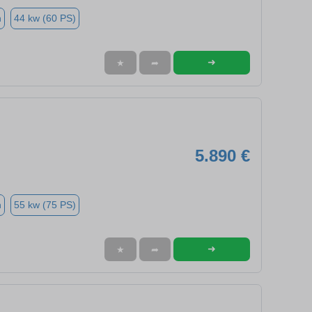
n
44 kw (60 PS)
➜
★
➦
5.890 €
n
55 kw (75 PS)
➜
★
➦