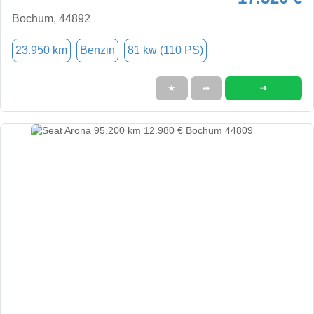
Bochum, 44892
23.950 km
Benzin
81 kw (110 PS)
➜
★
➦