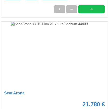
➜
★
➦
Seat Arona
21.780 €