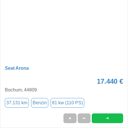
Seat Arona
17.440 €
Bochum, 44809
37.131 km
Benzin
81 kw (110 PS)
➜
★
➦