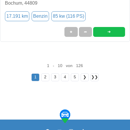
Bochum, 44809
17.191 km
Benzin
85 kw (116 PS)
➜
★
➦
1 - 10 von 126
1
2
3
4
5
❯
❯❯