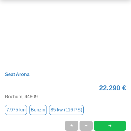
Seat Arona
22.290 €
Bochum, 44809
7.975 km
Benzin
85 kw (116 PS)
➜
★
➦