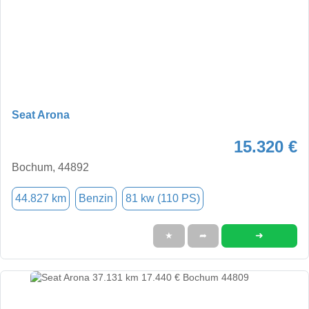
Seat Arona
15.320 €
Bochum, 44892
44.827 km
Benzin
81 kw (110 PS)
➜
★
➦