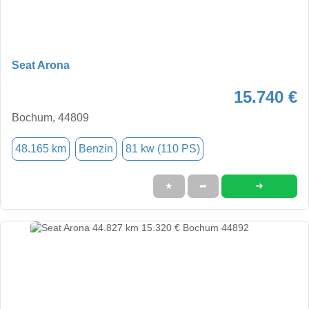
Seat Arona
15.740 €
Bochum, 44809
48.165 km
Benzin
81 kw (110 PS)
➜
★
➦