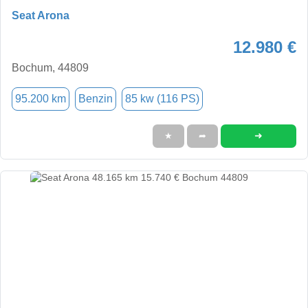
Seat Arona
12.980 €
Bochum, 44809
95.200 km
Benzin
85 kw (116 PS)
➜
★
➦