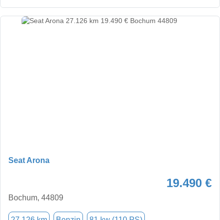
Seat Arona
19.490 €
Bochum, 44809
27.126 km
Benzin
81 kw (110 PS)