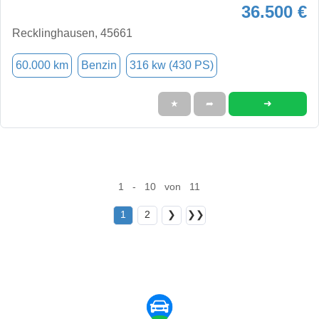
36.500 €
Recklinghausen, 45661
60.000 km
Benzin
316 kw (430 PS)
➜
★
➦
1 - 10 von 11
1
2
❯
❯❯