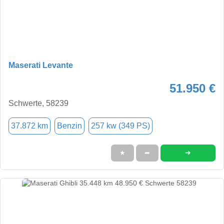
Maserati Levante
51.950 €
Schwerte, 58239
37.872 km
Benzin
257 kw (349 PS)
➜
★
➦