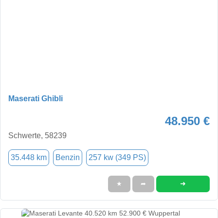
Maserati Ghibli
48.950 €
Schwerte, 58239
35.448 km
Benzin
257 kw (349 PS)
➜
★
➦