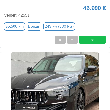
46.990 €
Velbert, 42551
95.500 km
Benzin
243 kw (330 PS)
➜
★
➦