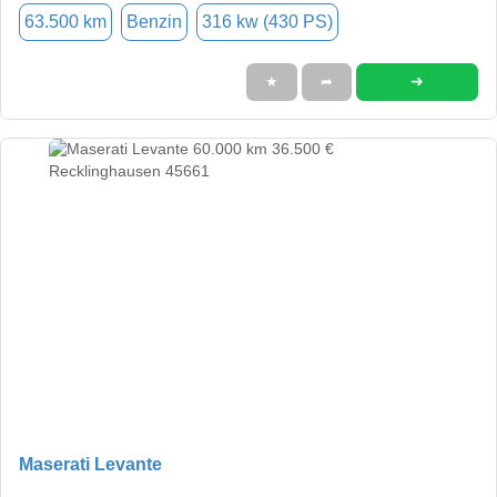
63.500 km
Benzin
316 kw (430 PS)
➜
★
➦
Maserati Levante