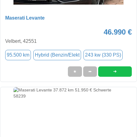
Maserati Levante
46.990 €
Velbert, 42551
95.500 km
Hybrid (Benzin/Elekt
243 kw (330 PS)
➜
★
➦