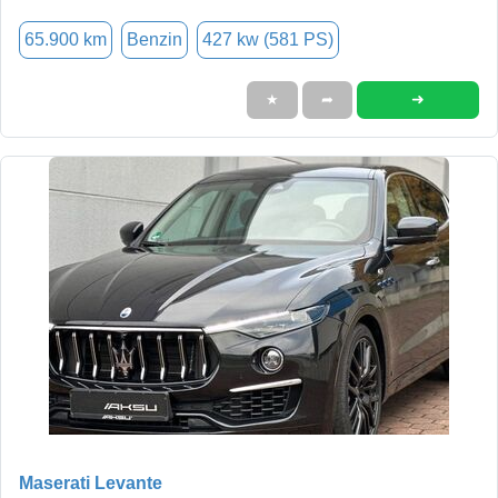
65.900 km
Benzin
427 kw (581 PS)
➜
★
➦
Maserati Levante