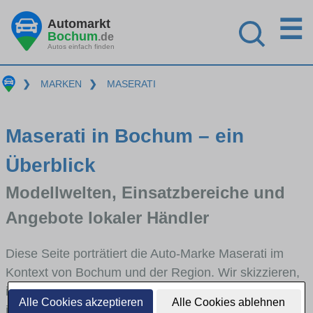
☰
Automarkt
Bochum
.de
Autos einfach finden
❯
MARKEN
❯
MASERATI
Maserati in Bochum – ein
Überblick
Modellwelten, Einsatzbereiche und
Angebote lokaler Händler
Diese Seite porträtiert die Auto-Marke Maserati im
Kontext von Bochum und der Region. Wir skizzieren,
in welchen Fahrzeugklassen Maserati stark vertreten
Alle Cookies akzeptieren
Alle Cookies ablehnen
ist, welche Modellreihen häufig im Stadt- und