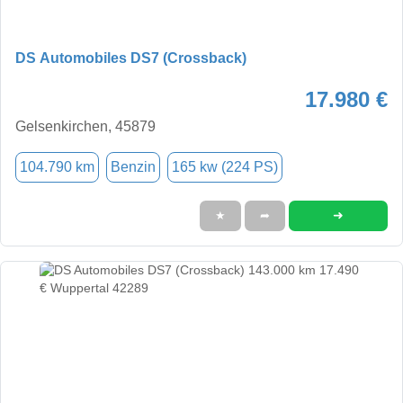
DS Automobiles DS7 (Crossback)
17.980 €
Gelsenkirchen, 45879
104.790 km
Benzin
165 kw (224 PS)
➜
★
➦