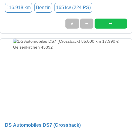
116.918 km
Benzin
165 kw (224 PS)
➜
★
➦
DS Automobiles DS7 (Crossback)