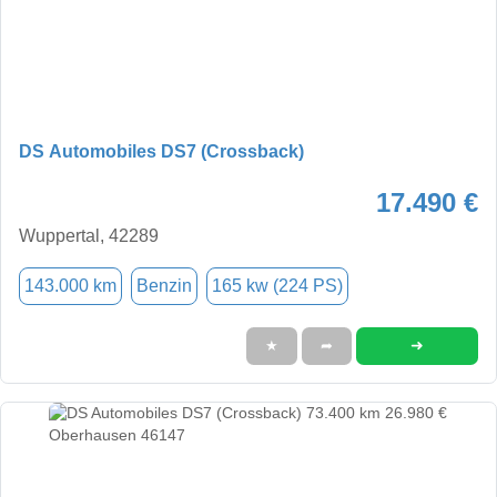
DS Automobiles DS7 (Crossback)
17.490 €
Wuppertal, 42289
143.000 km
Benzin
165 kw (224 PS)
➜
★
➦