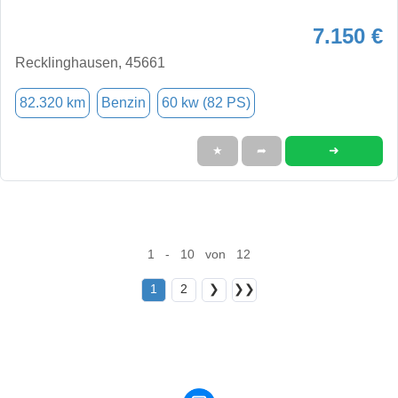
7.150 €
Recklinghausen, 45661
82.320 km
Benzin
60 kw (82 PS)
➜
★
➦
1 - 10 von 12
1
2
❯
❯❯