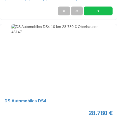
➜
★
➦
DS Automobiles DS4
28.780 €