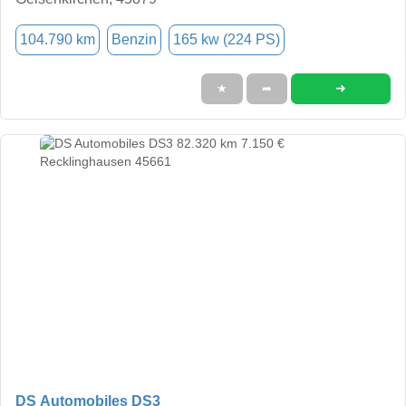
104.790 km
Benzin
165 kw (224 PS)
➜
★
➦
DS Automobiles DS3