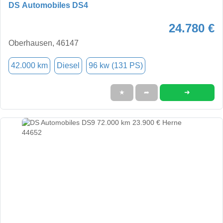
DS Automobiles DS4
24.780 €
Oberhausen, 46147
42.000 km
Diesel
96 kw (131 PS)
➜
★
➦