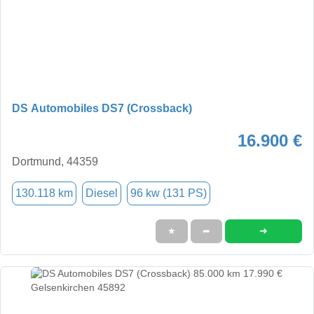
DS Automobiles DS7 (Crossback)
16.900 €
Dortmund, 44359
130.118 km
Diesel
96 kw (131 PS)
➜
★
➦