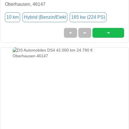
Oberhausen, 46147
10 km
Hybrid (Benzin/Elekt
165 kw (224 PS)
➜
★
➦