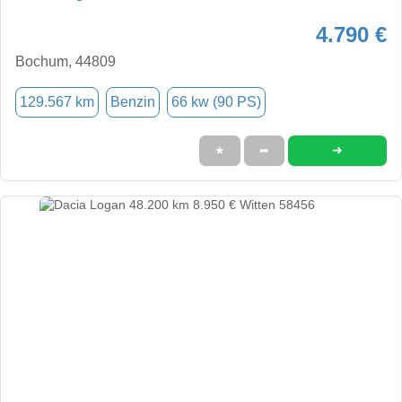
4.790 €
Bochum, 44809
129.567 km
Benzin
66 kw (90 PS)
➜
★
➦