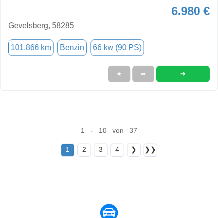
6.980 €
Gevelsberg, 58285
101.866 km
Benzin
66 kw (90 PS)
➜
★
➦
1 - 10 von 37
1
2
3
4
❯
❯❯