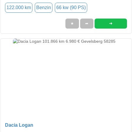
122.000 km
Benzin
66 kw (90 PS)
➜
★
➦
Dacia Logan