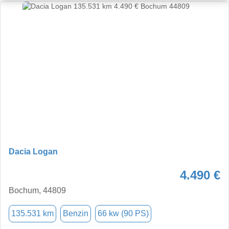
Dacia Logan
4.490 €
Bochum, 44809
135.531 km
Benzin
66 kw (90 PS)