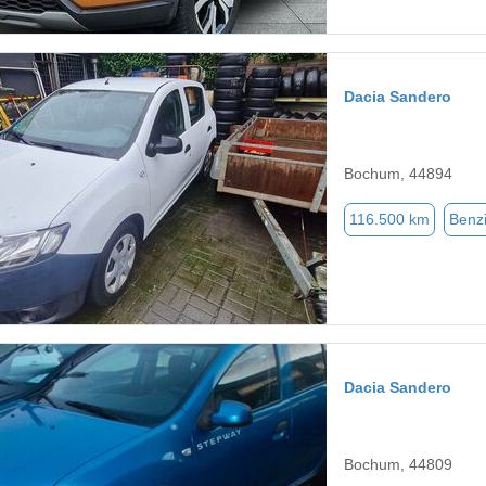
Dacia Sandero
Bochum, 44894
116.500 km
Benz
Dacia Sandero
Bochum, 44809