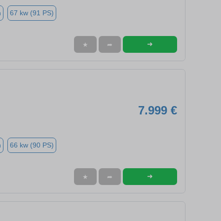
n
67 kw (91 PS)
➜
★
➦
7.999 €
n
66 kw (90 PS)
➜
★
➦