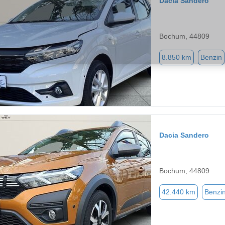
Dacia Sandero
Bochum, 44809
8.850 km
Benzin
Dacia Sandero
Bochum, 44809
42.440 km
Benzi