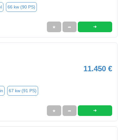
l
66 kw (90 PS)
➜
★
➦
11.450 €
in
67 kw (91 PS)
➜
★
➦