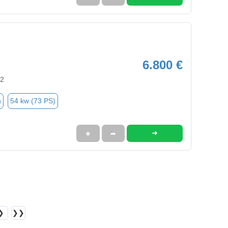
6.800 €
92
n
54 kw (73 PS)
➜
★
➦
❯
❯❯