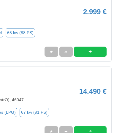
2.999 €
l
65 kw (88 PS)
➜
★
➦
14.490 €
trO), 46047
as (LPG)
67 kw (91 PS)
➜
★
➦