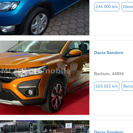
244.000 km
Diese
Dacia Sandero
Bochum, 44894
103.022 km
Benz
Dacia Sandero