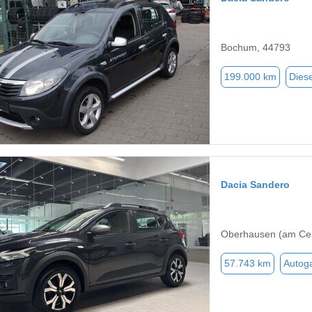
Bochum, 44793
199.000 km
Diese
Dacia Sandero
Oberhausen (am Cen
57.743 km
Autog