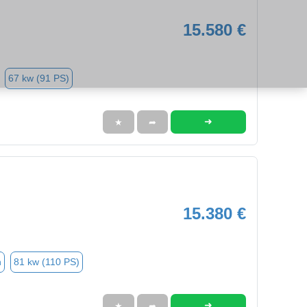
15.580 €
67 kw (91 PS)
➜
★
➦
15.380 €
n
81 kw (110 PS)
➜
★
➦