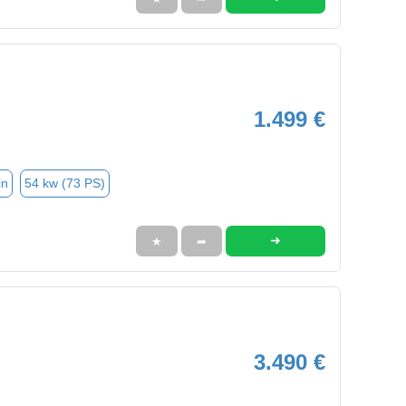
1.499 €
in
54 kw (73 PS)
➜
★
➦
3.490 €