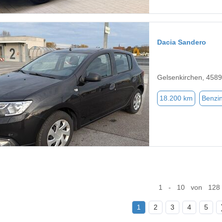
Dacia Sandero
Gelsenkirchen, 458
18.200 km
Benzi
1 - 10 von 128
1
2
3
4
5